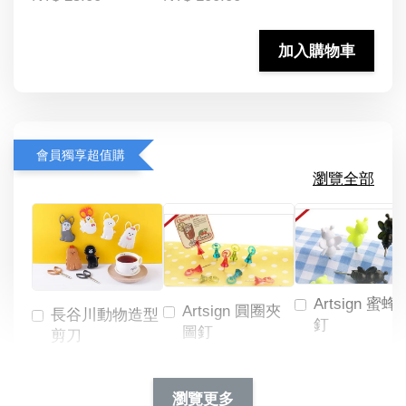
加入購物車
會員獨享超值購
瀏覽全部
Artsign 蜜蜂
Artsign 圓圈夾
長谷川動物造型
釘
圖釘
剪刀
-
NT$ 19.00
NT$ 88.00
-
+
-
+
瀏覽更多
NT$ 19.00
NT$ 19.00