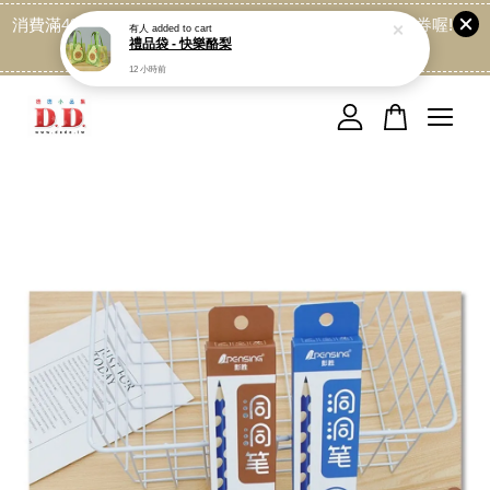
消費滿499免運喔, 記得加LINE:@dede168 領取專屬折扣券喔!
點我
您的購物車目前還是空的。
繼續購物