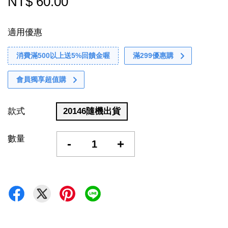
NT$ 60.00
適用優惠
消費滿500以上送5%回饋金喔
滿299優惠購
會員獨享超值購
款式
20146隨機出貨
數量
-
+