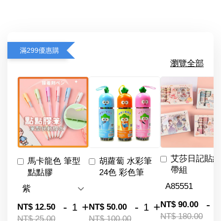
滿299優惠購
瀏覽全部
艾莎日記貼紙
馬卡龍色 筆型
胡蘿蔔 水彩筆
帶組
點點膠
24色 彩色筆
-
NT$ 90.00
-
+
-
+
NT$ 12.50
NT$ 50.00
NT$ 180.00
NT$ 25.00
NT$ 100.00