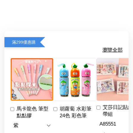
滿299優惠購
瀏覽全部
艾莎日記貼紙
馬卡龍色 筆型
胡蘿蔔 水彩筆
帶組
點點膠
24色 彩色筆