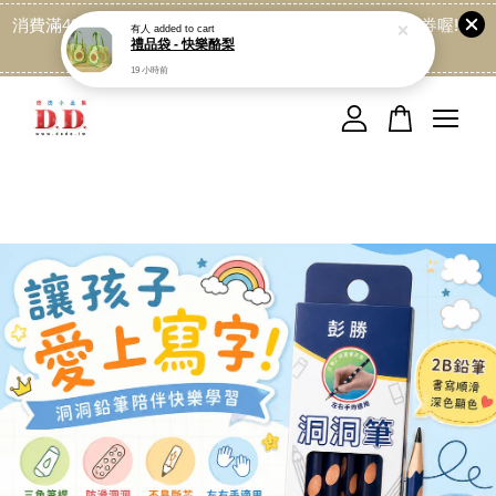
消費滿499免運喔, 記得加LINE:@dede168 領取專屬折扣券喔!
點我
您的購物車目前還是空的。
繼續購物