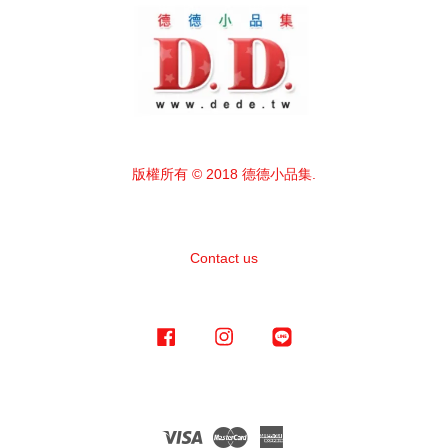
版權所有 © 2018 德德小品集.
Contact us
Facebook
Instagram
Line
Visa
Master
American