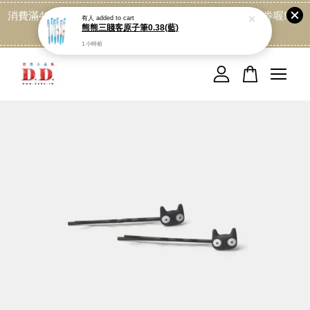
消費滿499免運喔, 記得加LINE:@dede168 領取專屬折扣券喔!
有人
added to cart
熊熊三賤客原子筆0.38(藍)
點我
1 小時前
您的購物車目前還是空的。
繼續購物