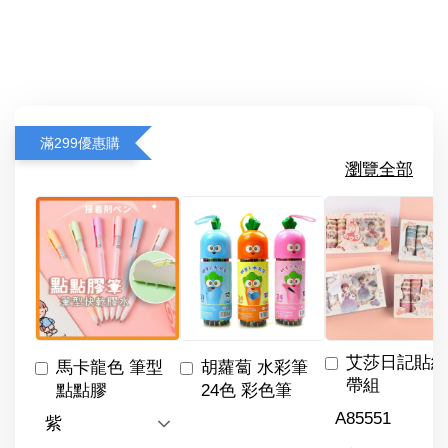
滿299優惠購
瀏覽全部
艾莎日記貼紙
馬卡龍色 筆型
胡蘿蔔 水彩筆
帶組
點點膠
24色 彩色筆