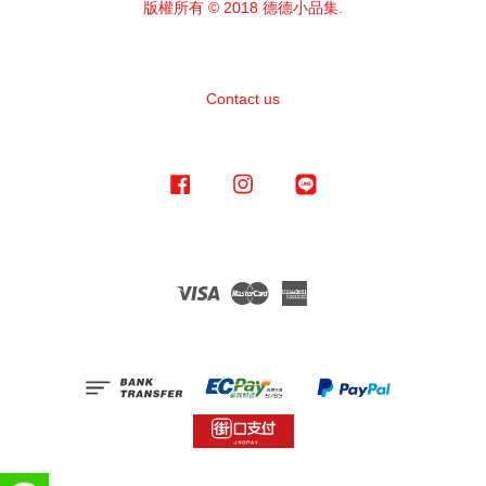
版權所有 © 2018 德德小品集.
Contact us
Facebook
Instagram
Line
Visa
Master
American
Express