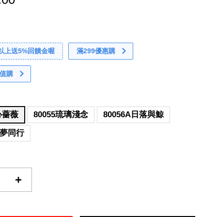
0以上送5%回饋金喔
滿299優惠購
值購
手心薔薇
80055琉璃淺念
80056A日落與鯨
A與夢同行
+