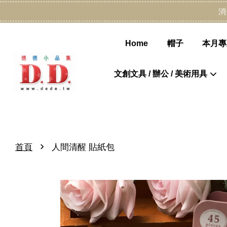
消
Home
帽子
本月專
文創文具 / 辦公 / 美術用具
›
首頁
人間清醒 貼紙包