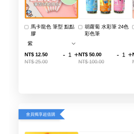
馬卡龍色 筆型 點點
胡蘿蔔 水彩筆 24色
膠
彩色筆
-
+
-
+
NT$ 12.50
NT$ 50.00
NT$ 25.00
NT$ 100.00
會員獨享超值購