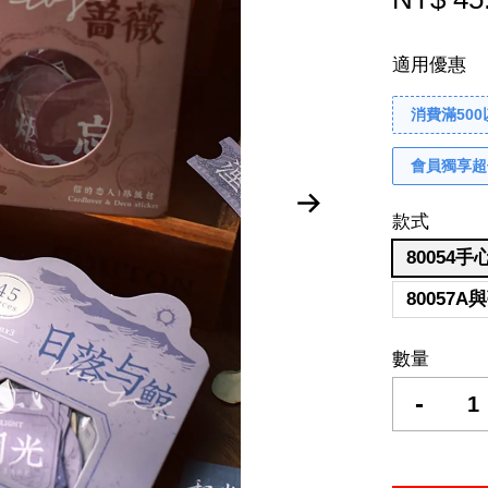
適用優惠
消費滿50
會員獨享超
款式
80054
80057
數量
-