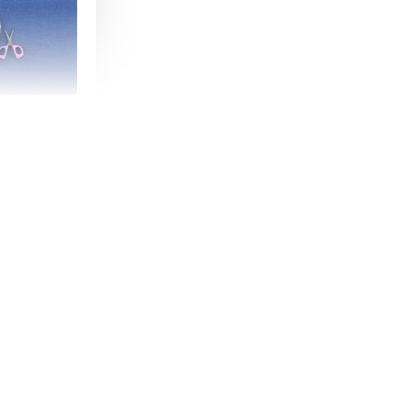
朵造型剪刀
-
+
購物車