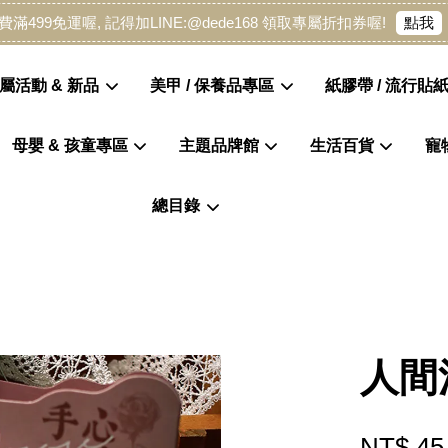
點我
費滿499免運喔, 記得加LINE:@dede168 領取專屬折扣券喔!
屬活動 & 新品
美甲 / 保養品專區
紙膠帶 / 流行貼紙
母嬰 & 孩童專區
主題品牌館
生活百貨
寵
您的購物車目前還是空的。
總目錄
繼續購物
人間
NT$ 45