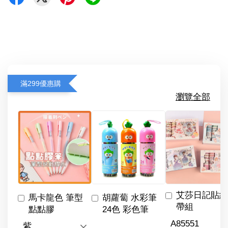
滿299優惠購
瀏覽全部
艾莎日記貼紙
馬卡龍色 筆型
胡蘿蔔 水彩筆
帶組
點點膠
24色 彩色筆