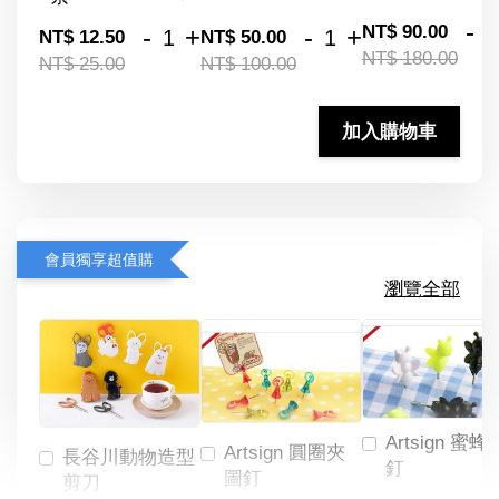
-
NT$ 90.00
-
+
-
+
NT$ 12.50
NT$ 50.00
NT$ 180.00
NT$ 25.00
NT$ 100.00
加入購物車
會員獨享超值購
瀏覽全部
Artsign 蜜蜂
Artsign 圓圈夾
長谷川動物造型
釘
圖釘
剪刀