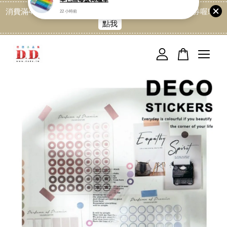
消費滿499免運喔, 記得加LINE:@dede168 領取專屬折扣券喔!
點我
您的購物車目前還是空的。
繼續購物