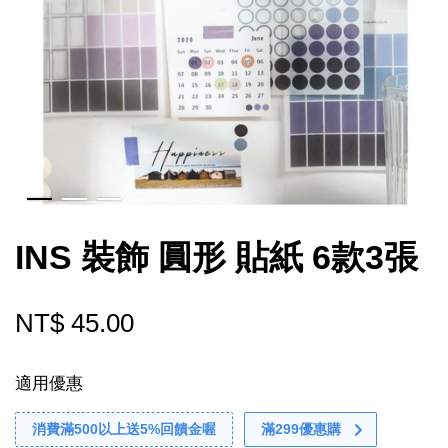
INS 裝飾 圓形 貼紙 6款3張
NT$ 45.00
適用優惠
消費滿500以上送5%回饋金喔
滿299優惠購