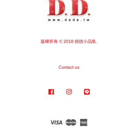
版權所有 © 2018 德德小品集.
Contact us
Facebook
Instagram
Line
Visa
Master
American
Express