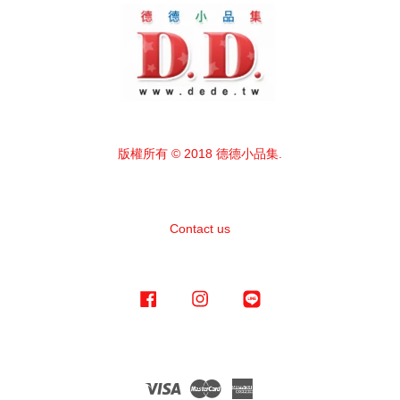
版權所有 © 2018 德德小品集.
Contact us
Facebook
Instagram
Line
Visa
Master
American