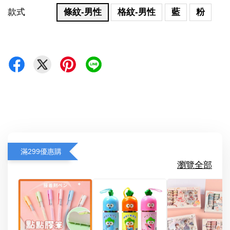
款式
條紋-男性
格紋-男性
藍
粉
滿299優惠購
瀏覽全部