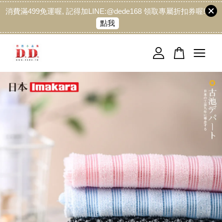
消費滿499免運喔, 記得加LINE:@dede168 領取專屬折扣券喔!
點我
您的購物車目前還是空的。
繼續購物