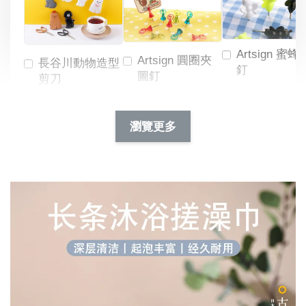
Artsign 蜜蜂
Artsign 圓圈夾
長谷川動物造型
釘
圖釘
剪刀
-
NT$ 19.00
NT$ 88.00
-
+
-
+
瀏覽更多
NT$ 19.00
NT$ 19.00
NT$ 173.00
NT$ 66.00
加入購物車