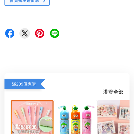
會員獨享超值購
滿299優惠購
瀏覽全部