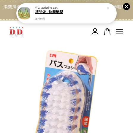
消費滿499免運喔, 記得加LINE:@dede168 領取專屬折扣券喔!
點我
您的購物車目前還是空的。
繼續購物