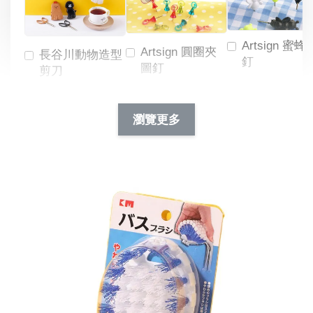
Artsign 蜜蜂
Artsign 圓圈夾
長谷川動物造型
釘
圖釘
剪刀
-
NT$ 19.00
NT$ 88.00
-
+
-
+
瀏覽更多
NT$ 19.00
NT$ 19.00
NT$ 173.00
NT$ 66.00
加入購物車