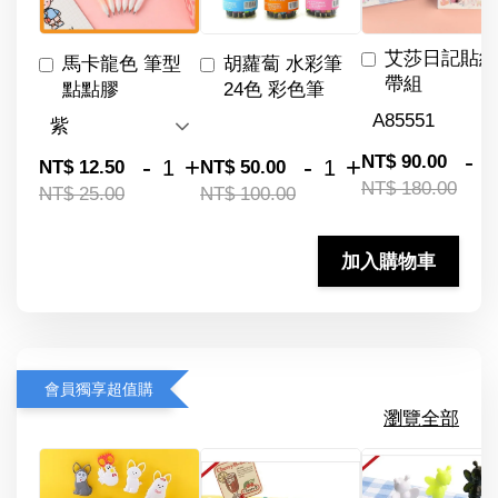
艾莎日記貼紙
馬卡龍色 筆型
胡蘿蔔 水彩筆
帶組
點點膠
24色 彩色筆
-
NT$ 90.00
-
+
-
+
NT$ 12.50
NT$ 50.00
NT$ 180.00
NT$ 25.00
NT$ 100.00
加入購物車
會員獨享超值購
瀏覽全部