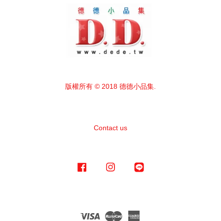
版權所有 © 2018 德德小品集.
Contact us
Facebook
Instagram
Line
Visa
Master
American