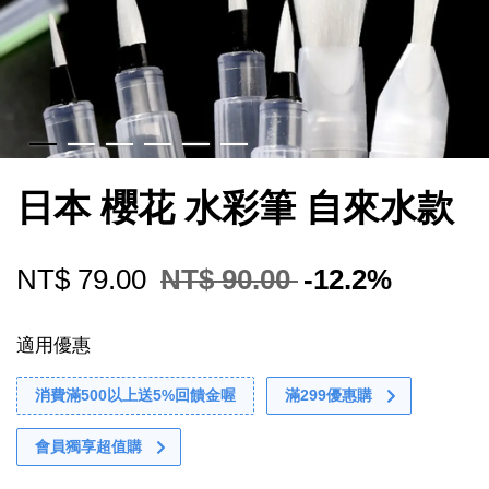
日本 櫻花 水彩筆 自來水款
NT$ 79.00
NT$ 90.00
-12.2%
適用優惠
消費滿500以上送5%回饋金喔
滿299優惠購
會員獨享超值購