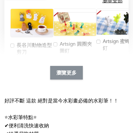
瀏覽全部
Artsign 蜜蜂
Artsign 圓圈夾
長谷川動物造型
釘
圖釘
剪刀
-
NT$ 19.00
NT$ 88.00
-
+
-
+
瀏覽更多
NT$ 19.00
NT$ 19.00
NT$ 173.00
NT$ 66.00
加入購物車
好評不斷 這款 絕對是當今水彩畫必備的水彩筆！！
⭐️水彩筆特點⭐️
✔便利清洗快速收納