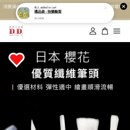
消費滿499免運喔, 記得加LINE:@dede168 領取專屬折扣券喔!
有人
added to cart
禮品袋 - 快樂酪梨
點我
18 小時前
您的購物車目前還是空的。
繼續購物