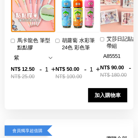
艾莎日記貼紙
馬卡龍色 筆型
胡蘿蔔 水彩筆
帶組
點點膠
24色 彩色筆
-
NT$ 90.00
-
+
-
+
NT$ 12.50
NT$ 50.00
NT$ 180.00
NT$ 25.00
NT$ 100.00
加入購物車
會員獨享超值購