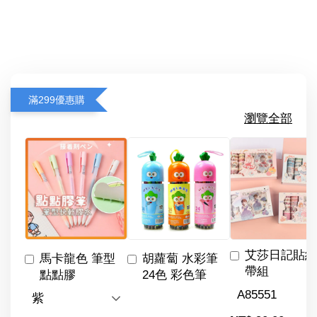
滿299優惠購
瀏覽全部
艾莎日記貼紙
馬卡龍色 筆型
胡蘿蔔 水彩筆
帶組
點點膠
24色 彩色筆