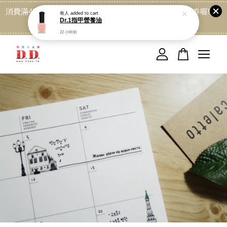
消費滿499免運喔, 記得加LINE:@dede168 領取專屬折扣券喔!
點我
您的購物車目前還是空的。
繼續購物