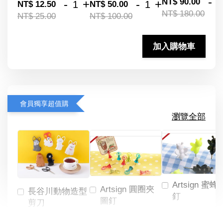
-
NT$ 90.00
-
+
-
+
NT$ 12.50
NT$ 50.00
NT$ 180.00
NT$ 25.00
NT$ 100.00
加入購物車
會員獨享超值購
瀏覽全部
Artsign 蜜蜂
Artsign 圓圈夾
長谷川動物造型
釘
圖釘
剪刀
-
NT$ 19.00