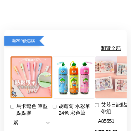
滿299優惠購
瀏覽全部
艾莎日記貼紙
馬卡龍色 筆型
胡蘿蔔 水彩筆
帶組
點點膠
24色 彩色筆