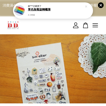
消費滿499免運喔, 記得加LINE:@dede168 領取專屬折扣券喔!
點我
您的購物車目前還是空的。
繼續購物