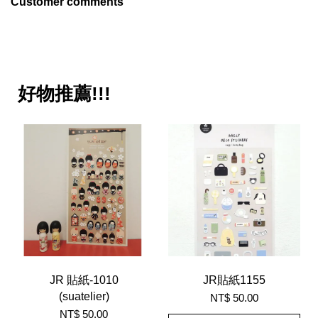
Customer comments
好物推薦!!!
JR 貼紙-1010
JR貼紙1155
(suatelier)
NT$ 50.00
NT$ 50.00