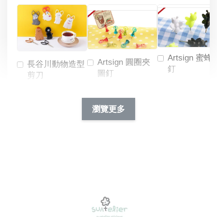
Artsign 蜜蜂
Artsign 圓圈夾
長谷川動物造型
釘
圖釘
剪刀
-
NT$ 19.00
NT$ 88.00
-
+
-
+
瀏覽更多
NT$ 19.00
NT$ 19.00
NT$ 173.00
NT$ 66.00
加入購物車