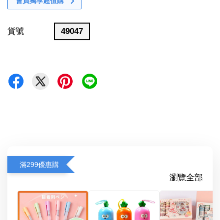
會員獨享超值購
貨號
49047
滿299優惠購
瀏覽全部