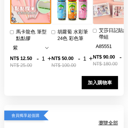
艾莎日記貼紙
馬卡龍色 筆型
胡蘿蔔 水彩筆
帶組
點點膠
24色 彩色筆
-
NT$ 90.00
-
+
-
+
NT$ 12.50
NT$ 50.00
NT$ 180.00
NT$ 25.00
NT$ 100.00
加入購物車
會員獨享超值購
瀏覽全部