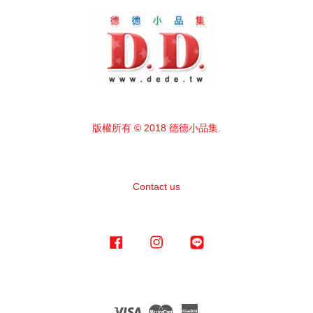
版權所有 © 2018 德德小品集.
Contact us
Facebook
Instagram
Line
Visa
Master
American