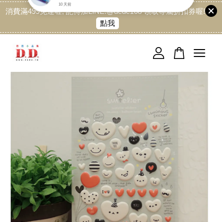
消費滿499免運喔, 記得加LINE:@dede168 領取專屬折扣券喔!
點我
您的購物車目前還是空的。
繼續購物