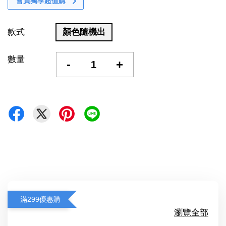
會員獨享超值購
款式
顏色隨機出
數量
-
+
滿299優惠購
瀏覽全部