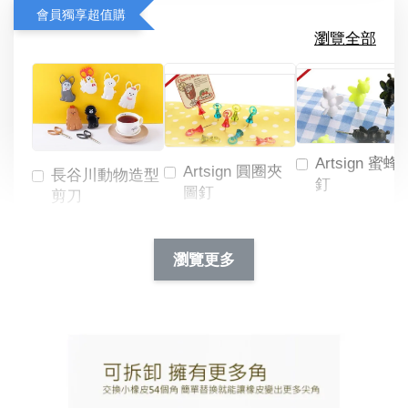
會員獨享超值購
瀏覽全部
Artsign 蜜蜂
Artsign 圓圈夾
長谷川動物造型
釘
圖釘
剪刀
-
NT$ 19.00
NT$ 88.00
-
+
-
+
瀏覽更多
NT$ 19.00
NT$ 19.00
NT$ 173.00
NT$ 66.00
加入購物車