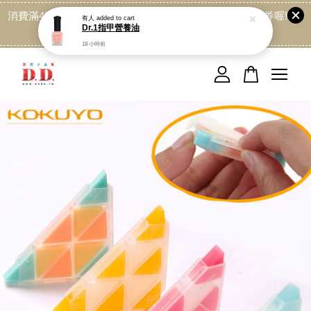
消費滿499免運喔, 記得加LINE:@dede168 領取專屬折扣券喔!
點我
您的購物車目前還是空的。
繼續購物