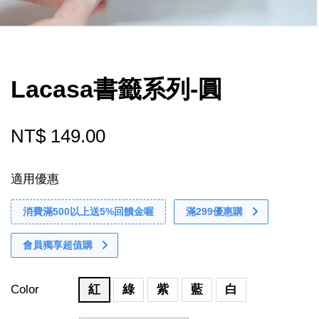
Lacasa書籤系列-圓
NT$ 149.00
適用優惠
消費滿500以上送5%回饋金喔
滿299優惠購
會員獨享超值購
Color
紅
綠
紫
藍
白