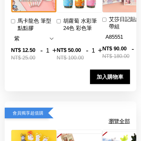
艾莎日記貼紙
馬卡龍色 筆型
胡蘿蔔 水彩筆
帶組
點點膠
24色 彩色筆
-
NT$ 90.00
-
+
-
+
NT$ 12.50
NT$ 50.00
NT$ 180.00
NT$ 25.00
NT$ 100.00
加入購物車
會員獨享超值購
瀏覽全部