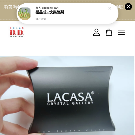
消費滿499免運喔, 記得加LINE:@dede168 領取專屬折扣券喔!
有人
added to cart
禮品袋 - 快樂酪梨
點我
14 小時前
您的購物車目前還是空的。
繼續購物