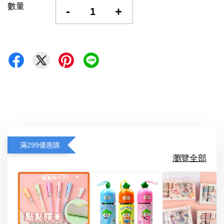
數量
-
+
滿299優惠購
瀏覽全部