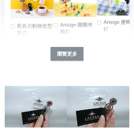
Artsign 蜜蜂
Artsign 圓圈夾
長谷川動物造型
釘
圖釘
剪刀
-
NT$ 19.00
NT$ 88.00
-
+
-
+
瀏覽更多
NT$ 19.00
NT$ 19.00
NT$ 173.00
NT$ 66.00
加入購物車