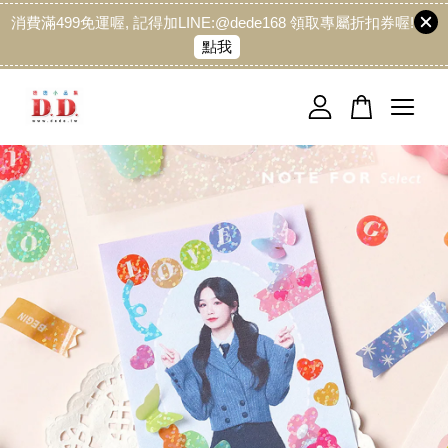
消費滿499免運喔, 記得加LINE:@dede168 領取專屬折扣券喔!
點我
您的購物車目前還是空的。
繼續購物