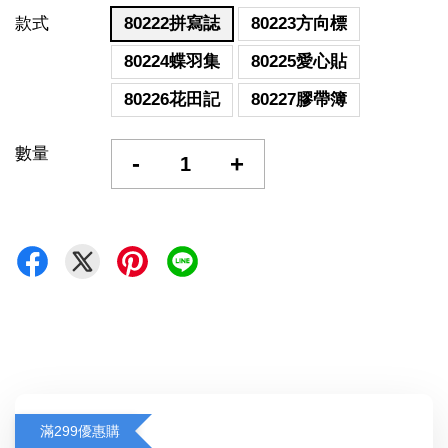
款式
80222拼寫誌
80223方向標
80224蝶羽集
80225愛心貼
80226花田記
80227膠帶簿
數量
-
+
滿299優惠購