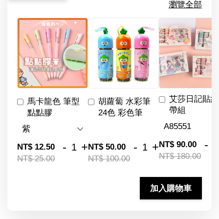
瀏覽全部
艾莎日記貼紙
馬卡龍色 筆型
胡蘿蔔 水彩筆
帶組
點點膠
24色 彩色筆
-
NT$ 90.00
-
+
-
+
NT$ 12.50
NT$ 50.00
NT$ 180.00
NT$ 25.00
NT$ 100.00
加入購物車