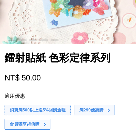
鐳射貼紙 色彩定律系列
NT$ 50.00
適用優惠
消費滿500以上送5%回饋金喔
滿299優惠購
會員獨享超值購