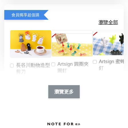
會員獨享超值購
瀏覽全部
Artsign 蜜蜂
Artsign 圓圈夾
長谷川動物造型
釘
圖釘
剪刀
-
NT$ 19.00
NT$ 88.00
-
+
-
+
瀏覽更多
NT$ 19.00
NT$ 19.00
NT$ 173.00
NT$ 66.00
加入購物車