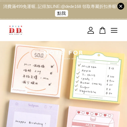
消費滿499免運喔, 記得加LINE:@dede168 領取專屬折扣券喔!
點我
您的購物車目前還是空的。
繼續購物