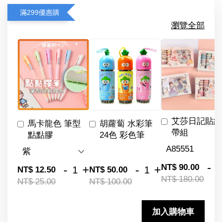
滿299優惠購
瀏覽全部
艾莎日記貼紙
馬卡龍色 筆型
胡蘿蔔 水彩筆
帶組
點點膠
24色 彩色筆
-
NT$ 90.00
-
+
-
+
NT$ 12.50
NT$ 50.00
NT$ 180.00
NT$ 25.00
NT$ 100.00
加入購物車