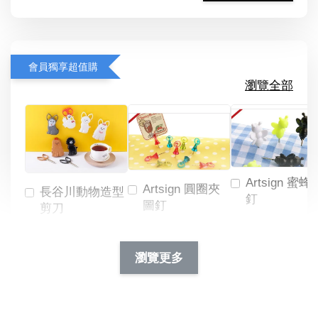
會員獨享超值購
瀏覽全部
Artsign 蜜蜂
Artsign 圓圈夾
長谷川動物造型
釘
圖釘
剪刀
-
NT$ 19.00
NT$ 88.00
-
+
-
+
瀏覽更多
NT$ 19.00
NT$ 19.00
NT$ 173.00
NT$ 66.00