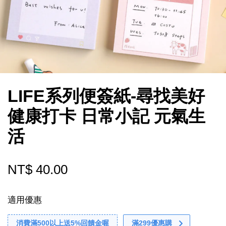
LIFE系列便簽紙-尋找美好
健康打卡 日常小記 元氣生
活
NT$ 40.00
適用優惠
消費滿500以上送5%回饋金喔
滿299優惠購