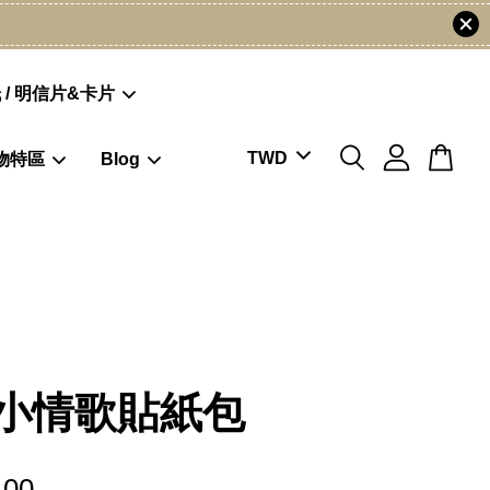
 / 明信片&卡片
物特區
Blog
小情歌貼紙包
.00