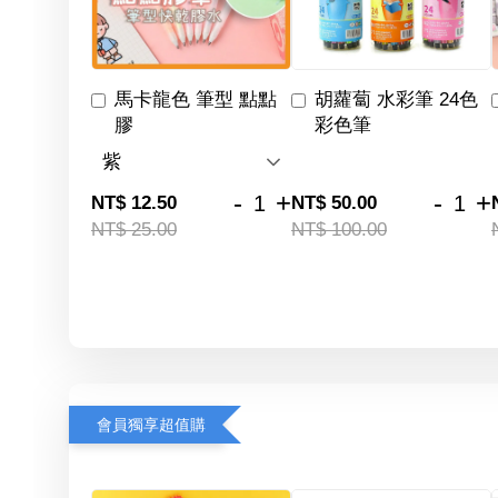
馬卡龍色 筆型 點點
胡蘿蔔 水彩筆 24色
膠
彩色筆
-
+
-
+
NT$ 12.50
NT$ 50.00
NT$ 25.00
NT$ 100.00
會員獨享超值購