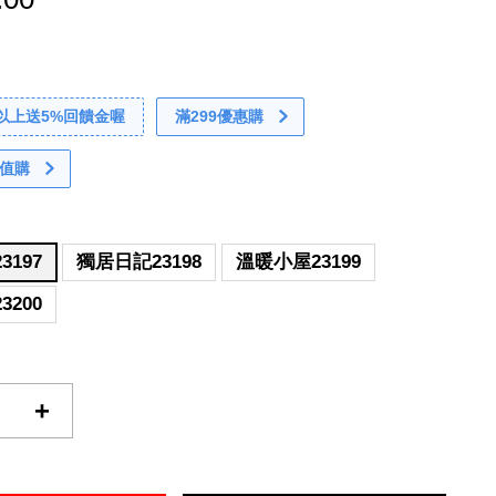
0以上送5%回饋金喔
滿299優惠購
值購
3197
獨居日記23198
溫暖小屋23199
3200
+