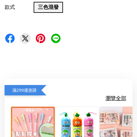
款式
三色混發
滿299優惠購
瀏覽全部