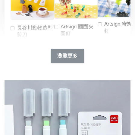
Artsign 蜜蜂
Artsign 圓圈夾
長谷川動物造型
釘
圖釘
剪刀
-
NT$ 19.00
NT$ 88.00
-
+
-
+
瀏覽更多
NT$ 19.00
NT$ 19.00
NT$ 173.00
NT$ 66.00
加入購物車