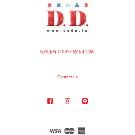
版權所有 © 2018 德德小品集.
Contact us
Facebook
Instagram
Line
Visa
Master
American