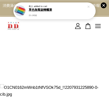
消費滿499免運喔, 記得加LINE:@dede168 領取專屬折扣券喔!
點我
您的購物車目前還是空的。
繼續購物