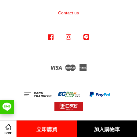
Contact us
Facebook
Instagram
Line
Visa
Master
American
Express
Terms of Service
|
Privacy Policy
|
Refund Policy
立即購買
加入購物車
HOME