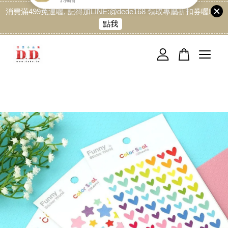
消費滿499免運喔, 記得加LINE:@dede168 領取專屬折扣券喔!
點我
您的購物車目前還是空的。
繼續購物