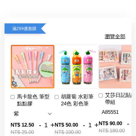
滿299優惠購
瀏覽全部
艾莎日記貼紙
馬卡龍色 筆型
胡蘿蔔 水彩筆
帶組
點點膠
24色 彩色筆
-
NT$ 90.00
-
+
-
+
NT$ 12.50
NT$ 50.00
NT$ 180.00
NT$ 25.00
NT$ 100.00