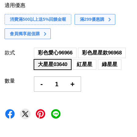
適用優惠
消費滿500以上送5%回饋金喔
滿299優惠購
會員獨享超值購
款式
彩色愛心96966
彩色星星款96968
大星星03640
紅星星
綠星星
數量
-
+