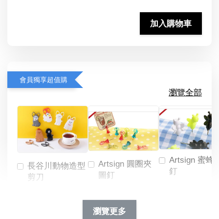
加入購物車
會員獨享超值購
瀏覽全部
Artsign 蜜蜂
Artsign 圓圈夾
長谷川動物造型
釘
圖釘
剪刀
-
NT$ 19.00
NT$ 88.00
-
+
-
+
瀏覽更多
NT$ 19.00
NT$ 19.00