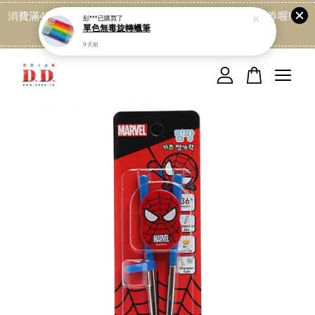
消費滿499免運喔, 記得加LINE:@dede168 領取專屬折扣券喔!
彭***
已購買了
單色無毒旋轉蠟筆
點我
9 天前
您的購物車目前還是空的。
繼續購物