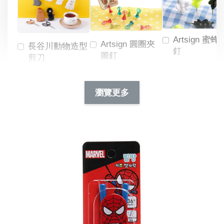
Artsign 蜜蜂
Artsign 圓圈夾
長谷川動物造型
釘
圖釘
剪刀
-
NT$ 19.00
NT$ 88.00
-
+
-
+
瀏覽更多
NT$ 19.00
NT$ 19.00
NT$ 173.00
NT$ 66.00
加入購物車