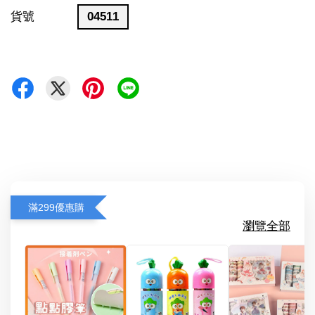
貨號
04511
滿299優惠購
瀏覽全部