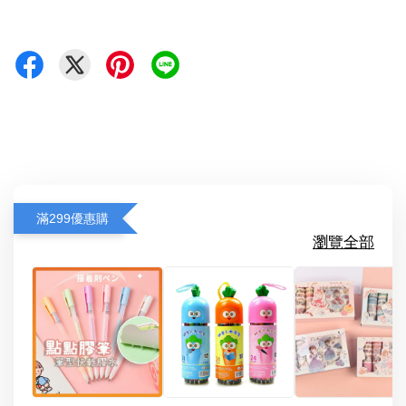
滿299優惠購
瀏覽全部