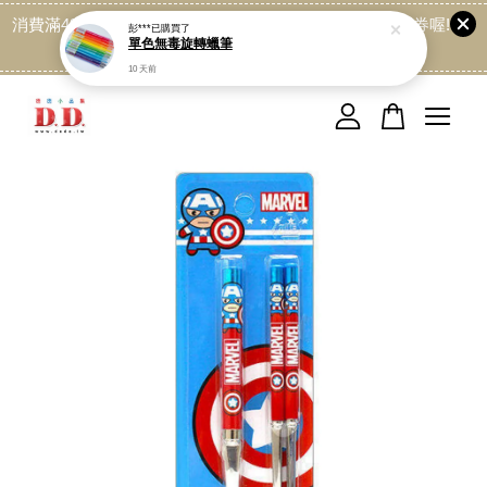
10 天前
消費滿499免運喔, 記得加LINE:@dede168 領取專屬折扣券喔!
點我
您的購物車目前還是空的。
繼續購物