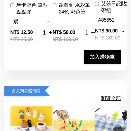
艾莎日記貼紙
馬卡龍色 筆型
胡蘿蔔 水彩筆
帶組
點點膠
24色 彩色筆
-
NT$ 90.00
-
+
-
+
NT$ 12.50
NT$ 50.00
NT$ 180.00
NT$ 25.00
NT$ 100.00
加入購物車
會員獨享超值購
瀏覽全部