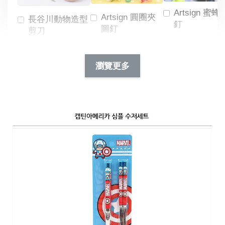
Artsign 蜜蜂
Artsign 圓圈夾
長谷川動物造型
釘
圖釘
剪刀
-
NT$ 19.00
NT$ 88.00
-
+
-
+
瀏覽更多
NT$ 19.00
NT$ 19.00
NT$ 173.00
NT$ 66.00
加入購物車