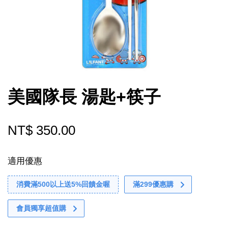
美國隊長 湯匙+筷子
NT$ 350.00
適用優惠
消費滿500以上送5%回饋金喔
滿299優惠購
會員獨享超值購