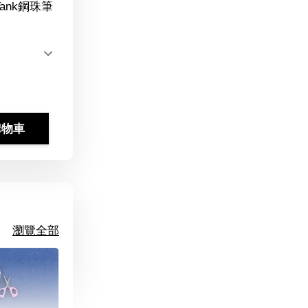
Tank鋼珠筆
購物車
瀏覽全部