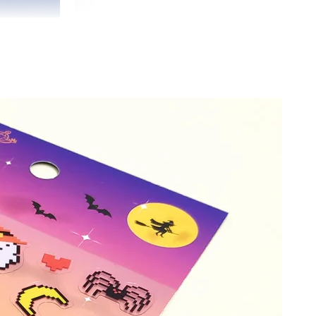
朵造型剪刀
-
+
購物車