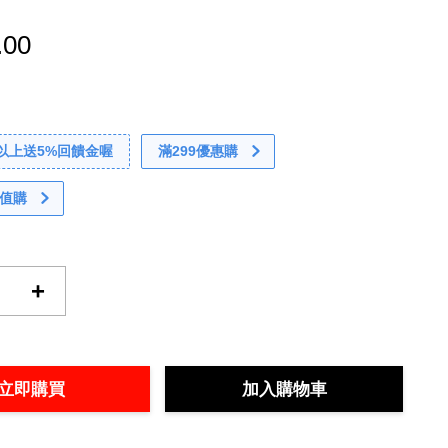
.00
0以上送5%回饋金喔
滿299優惠購
值購
+
立即購買
加入購物車