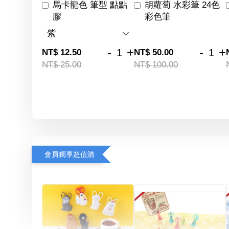
馬卡龍色 筆型 點點
胡蘿蔔 水彩筆 24色
膠
彩色筆
-
+
-
+
NT$ 12.50
NT$ 50.00
NT$ 25.00
NT$ 100.00
會員獨享超值購