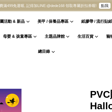
點我
費滿499免運喔, 記得加LINE:@dede168 領取專屬折扣券喔!
屬活動 & 新品
美甲 / 保養品專區
紙膠帶 / 流行貼紙
母嬰 & 孩童專區
主題品牌館
生活百貨
寵
您的購物車目前還是空的。
總目錄
繼續購物
PVC
Hall