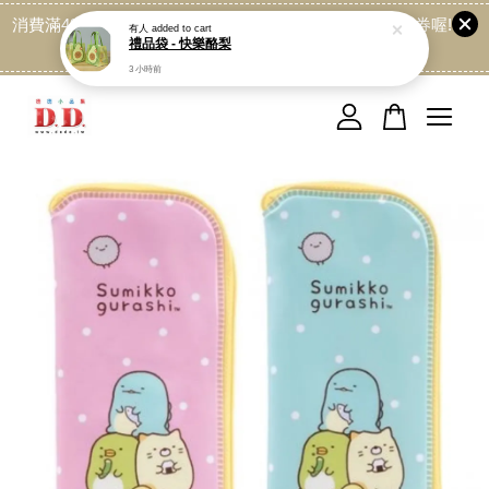
消費滿499免運喔, 記得加LINE:@dede168 領取專屬折扣券喔!
點我
您的購物車目前還是空的。
繼續購物