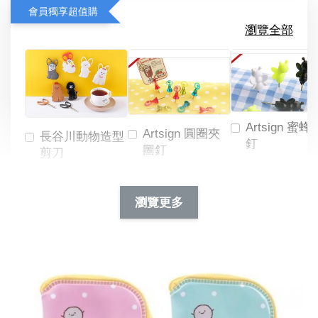
會員獨享超值購
瀏覽全部
Artsign 蜜蜂
Artsign 圓圈夾
長谷川動物造型
釘
圖釘
剪刀
-
NT$ 19.00
NT$ 88.00
-
+
-
+
瀏覽更多
NT$ 19.00
NT$ 19.00
NT$ 173.00
NT$ 66.00
加入購物車