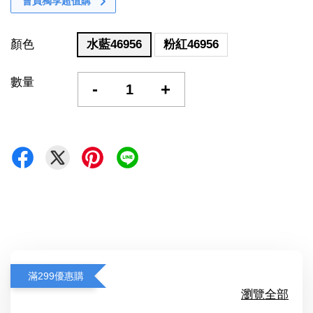
會員獨享超值購
顏色
水藍46956
粉紅46956
數量
-
+
滿299優惠購
瀏覽全部