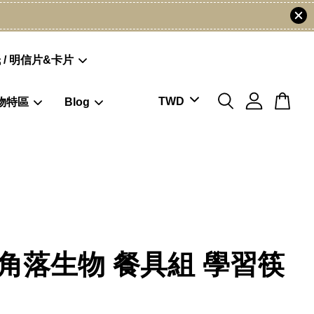
 / 明信片&卡片
物特區
Blog
C角落生物 餐具組 學習筷