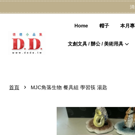
消
Home
帽子
本月專
文創文具 / 辦公 / 美術用具
›
首頁
MJC角落生物 餐具組 學習筷 湯匙