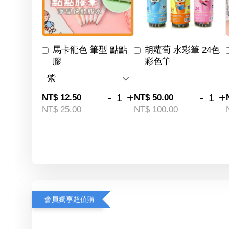
馬卡龍色 筆型 點點
胡蘿蔔 水彩筆 24色
膠
彩色筆
-
+
-
+
NT$ 12.50
NT$ 50.00
NT$ 25.00
NT$ 100.00
會員獨享超值購