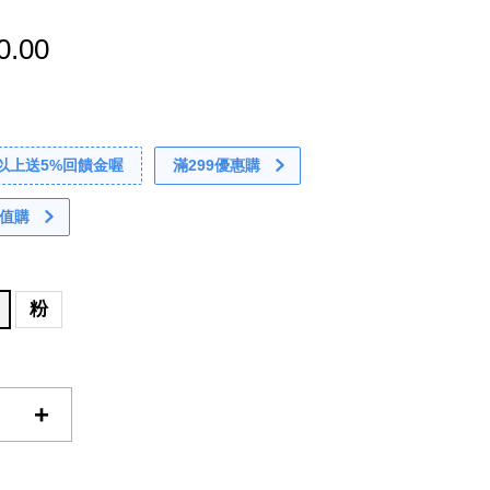
0.00
0以上送5%回饋金喔
滿299優惠購
值購
粉
+