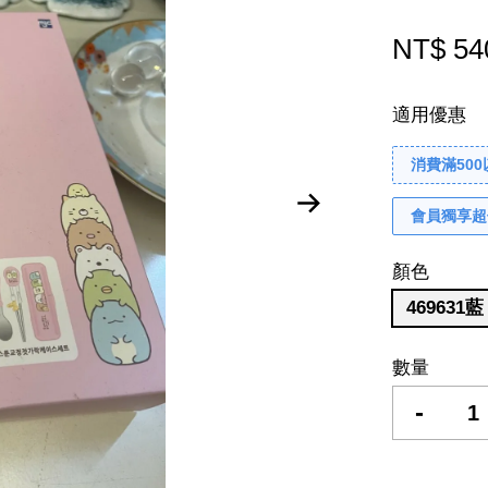
NT$ 54
適用優惠
消費滿50
會員獨享超
顏色
469631藍
數量
-