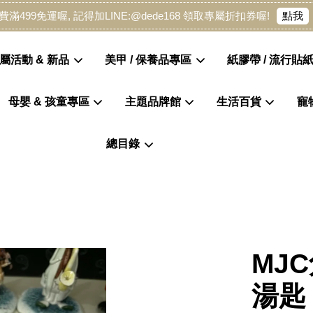
點我
費滿499免運喔, 記得加LINE:@dede168 領取專屬折扣券喔!
屬活動 & 新品
美甲 / 保養品專區
紙膠帶 / 流行貼紙
母嬰 & 孩童專區
主題品牌館
生活百貨
寵
您的購物車目前還是空的。
總目錄
繼續購物
MJ
湯匙