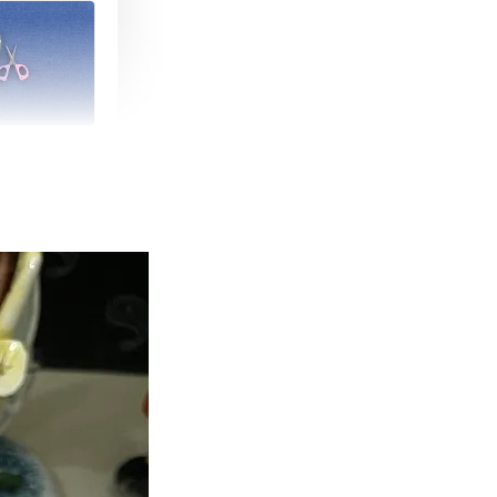
朵造型剪刀
-
+
購物車