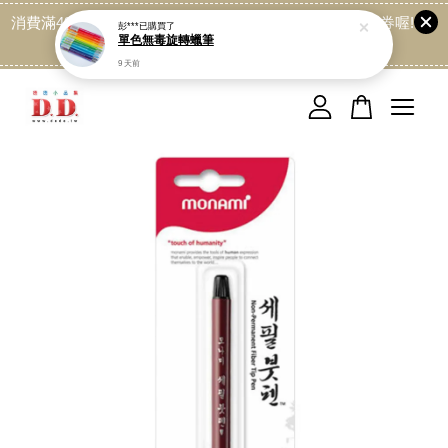
消費滿499免運喔, 記得加LINE:@dede168 領取專屬折扣券喔!
彭***
已購買了
單色無毒旋轉蠟筆
點我
9 天前
您的購物車目前還是空的。
繼續購物