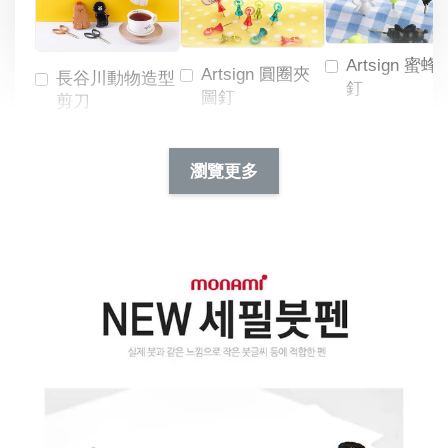
Artsign 蜜蜂
Artsign 圓圈夾
長谷川動物造型
釘
圖釘
剪刀
-
NT$ 19.00
NT$ 88.00
-
+
-
+
瀏覽更多
NT$ 19.00
NT$ 19.00
NT$ 173.00
NT$ 66.00
加入購物車