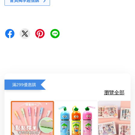
會員獨享超值購
滿299優惠購
瀏覽全部