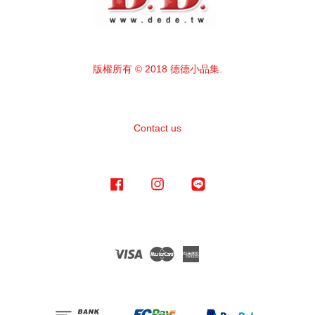
版權所有 © 2018 德德小品集.
Contact us
Facebook
Instagram
Line
Visa
Master
American
Express