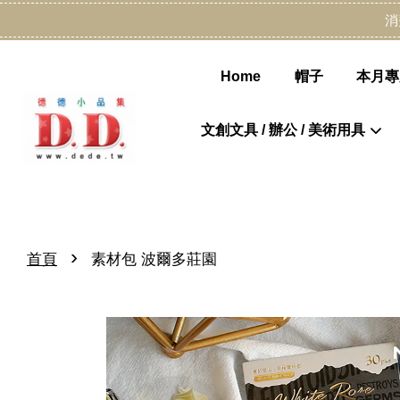
消
Home
帽子
本月專
文創文具 / 辦公 / 美術用具
›
首頁
素材包 波爾多莊園