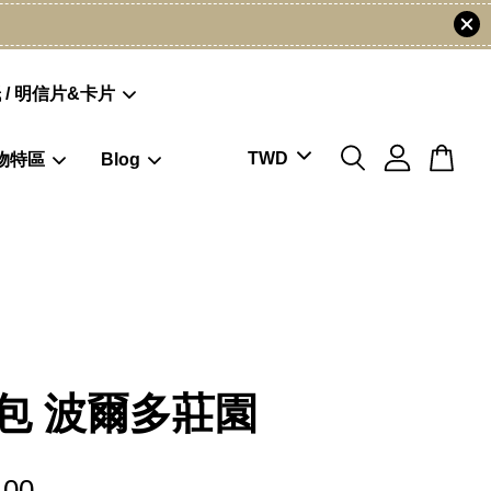
 / 明信片&卡片
物特區
Blog
包 波爾多莊園
.00