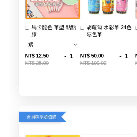
馬卡龍色 筆型 點點
胡蘿蔔 水彩筆 24色
膠
彩色筆
-
+
-
+
NT$ 12.50
NT$ 50.00
NT$ 25.00
NT$ 100.00
會員獨享超值購