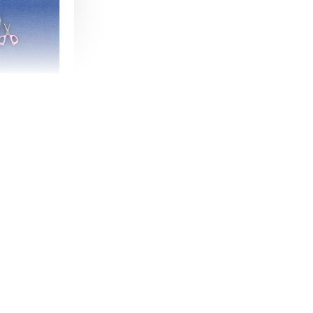
朵造型剪刀
-
+
購物車