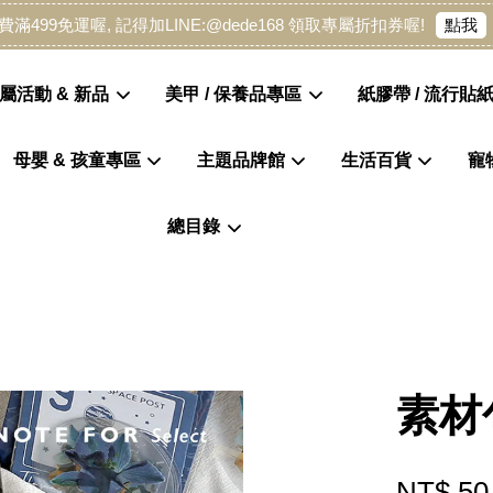
點我
費滿499免運喔, 記得加LINE:@dede168 領取專屬折扣券喔!
屬活動 & 新品
美甲 / 保養品專區
紙膠帶 / 流行貼紙
母嬰 & 孩童專區
主題品牌館
生活百貨
寵
您的購物車目前還是空的。
總目錄
繼續購物
素材
NT$ 50