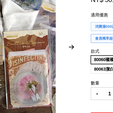
適用優惠
消費滿50
會員獨享超
款式
80060
80063
數量
-