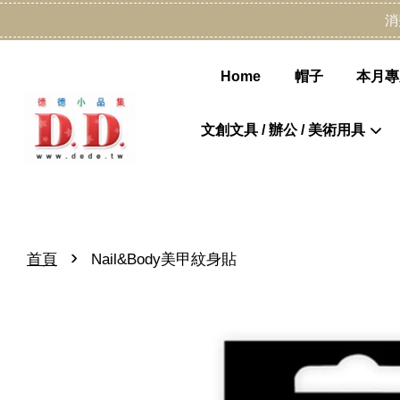
消
Home
帽子
本月專
文創文具 / 辦公 / 美術用具
›
首頁
Nail&Body美甲紋身貼