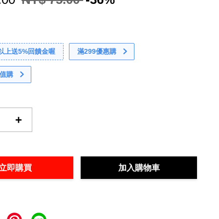
0以上送5%回饋金喔
滿299優惠購
值購
+
立即購買
加入購物車