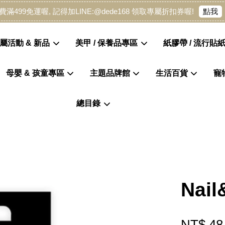
點我
費滿499免運喔, 記得加LINE:@dede168 領取專屬折扣券喔!
屬活動 & 新品
美甲 / 保養品專區
紙膠帶 / 流行貼紙
母嬰 & 孩童專區
主題品牌館
生活百貨
寵
您的購物車目前還是空的。
總目錄
繼續購物
Nai
NT$ 48