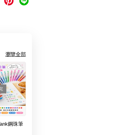
瀏覽全部
完
Tank鋼珠筆