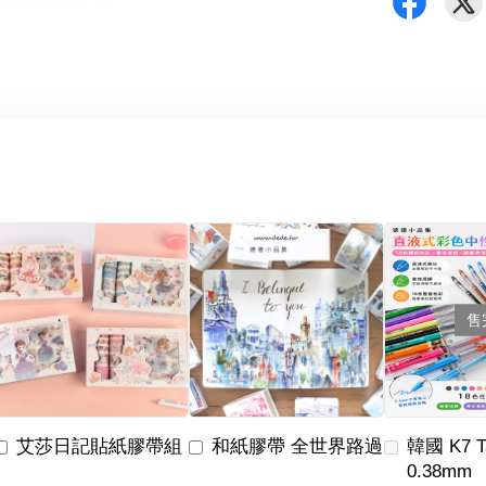
售
艾莎日記貼紙膠帶組
和紙膠帶 全世界路過
韓國 K7 
0.38mm