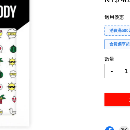
適用優惠
消費滿50
會員獨享超
數量
-