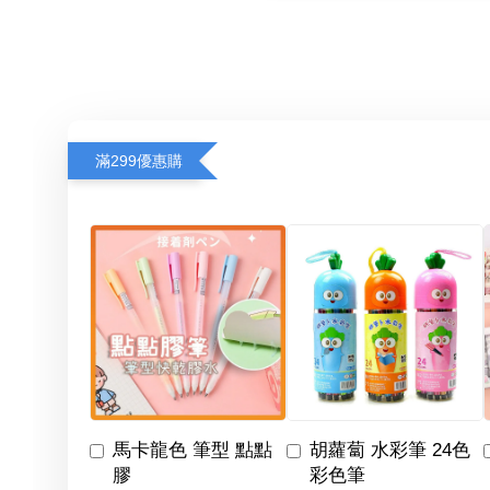
滿299優惠購
馬卡龍色 筆型 點點
胡蘿蔔 水彩筆 24色
膠
彩色筆