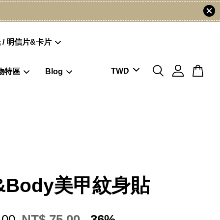
 / 明信片&卡片
物特區
Blog
l&Body美甲紋身貼
.00
NT$ 75.00
-36%