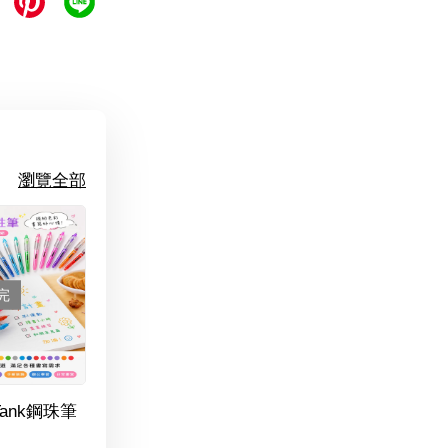
瀏覽全部
完
Tank鋼珠筆