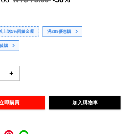
0以上送5%回饋金喔
滿299優惠購
值購
+
立即購買
加入購物車