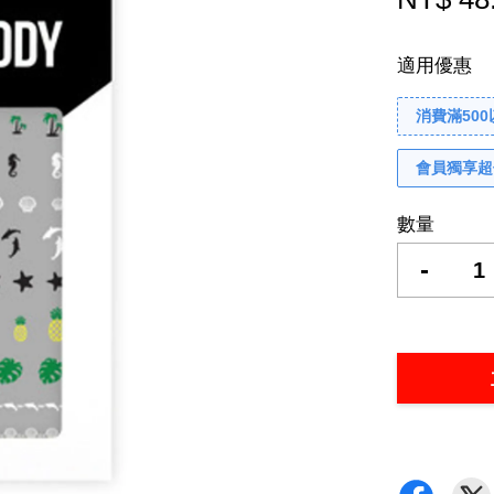
適用優惠
消費滿50
會員獨享超
數量
-