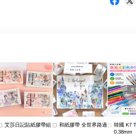
售
艾莎日記貼紙膠帶組
和紙膠帶 全世界路過
韓國 K7 
0.38mm