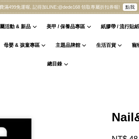
點我
費滿499免運喔, 記得加LINE:@dede168 領取專屬折扣券喔!
屬活動 & 新品
美甲 / 保養品專區
紙膠帶 / 流行貼紙
母嬰 & 孩童專區
主題品牌館
生活百貨
寵
您的購物車目前還是空的。
總目錄
繼續購物
Nai
NT$ 48