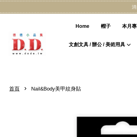
消
Home
帽子
本月專
文創文具 / 辦公 / 美術用具
›
首頁
Nail&Body美甲紋身貼