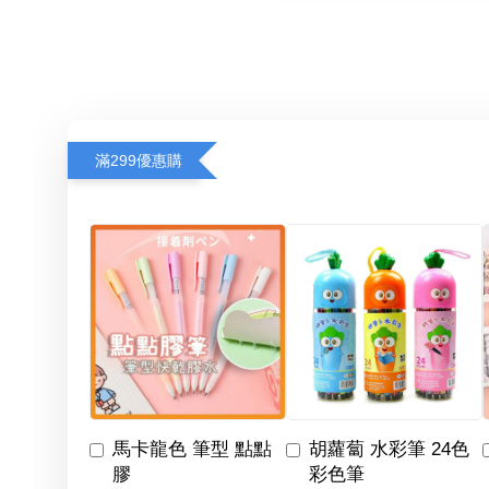
滿299優惠購
馬卡龍色 筆型 點點
胡蘿蔔 水彩筆 24色
膠
彩色筆