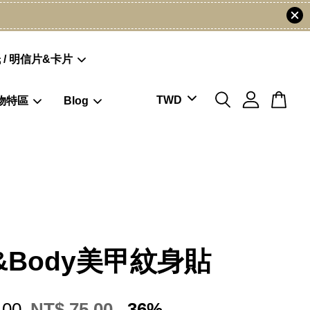
 / 明信片&卡片
物特區
Blog
l&Body美甲紋身貼
.00
NT$ 75.00
-36%