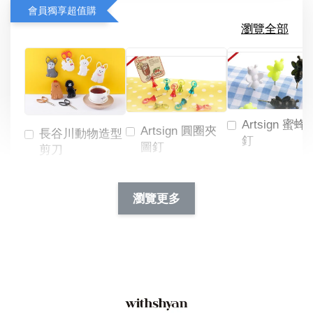
會員獨享超值購
瀏覽全部
Artsign 蜜蜂
Artsign 圓圈夾
長谷川動物造型
釘
圖釘
剪刀
-
NT$ 19.00
NT$ 88.00
-
+
-
+
瀏覽更多
NT$ 19.00
NT$ 19.00
NT$ 173.00
NT$ 66.00
加入購物車