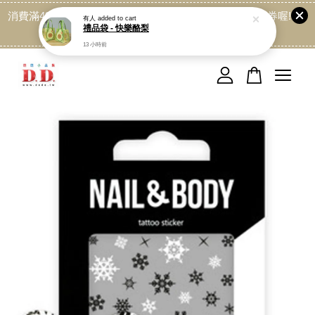
消費滿499免運喔, 記得加LINE:@dede168 領取專屬折扣券喔!
有人
added to cart
禮品袋 - 快樂酪梨
點我
13 小時前
您的購物車目前還是空的。
繼續購物