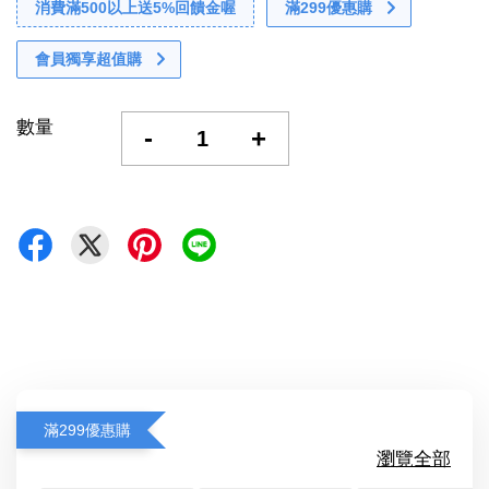
消費滿500以上送5%回饋金喔
滿299優惠購
會員獨享超值購
數量
-
+
滿299優惠購
瀏覽全部