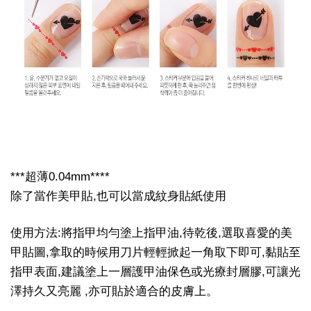
***超薄0.04mm****
除了當作美甲貼,也可以當成紋身貼紙使用
使用方法:將指甲均勻塗上指甲油,待乾後,選取喜愛的美
甲貼圖,拿取的時候用刀片輕輕掀起一角取下即可,黏貼至
指甲表面,建議塗上一層護甲油保色或光療封層膠,可讓光
澤持久又亮麗 ,亦可貼於適合的皮膚上。