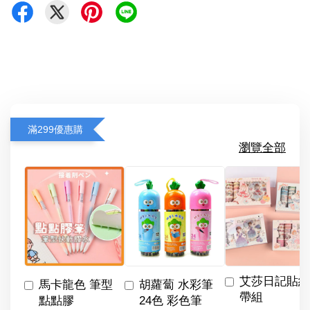
滿299優惠購
瀏覽全部
艾莎日記貼紙
馬卡龍色 筆型
胡蘿蔔 水彩筆
帶組
點點膠
24色 彩色筆