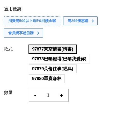
適用優惠
消費滿500以上送5%回饋金喔
滿299優惠購
會員獨享超值購
款式
97877東京情書(情書)
97878巴黎鐵塔(巴黎我愛你)
97879英倫往事(經典)
97880重慶森林
數量
-
+