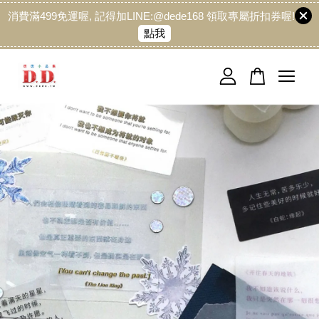
消費滿499免運喔, 記得加LINE:@dede168 領取專屬折扣券喔!
點我
您的購物車目前還是空的。
繼續購物