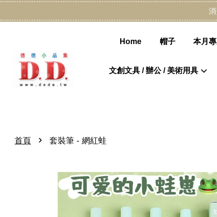
消
Home
帽子
本月專
文創文具 / 辦公 / 美術用具
›
首頁
套裝筆 - 網紅蛙