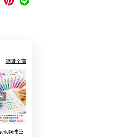
瀏覽全部
完
Tank鋼珠筆