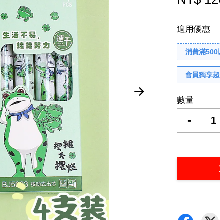
適用優惠
消費滿50
會員獨享超
數量
-