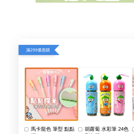
滿299優惠購
馬卡龍色 筆型 點點
胡蘿蔔 水彩筆 24色