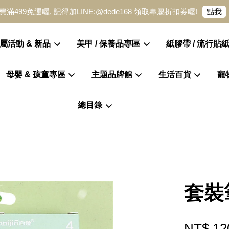
點我
費滿499免運喔, 記得加LINE:@dede168 領取專屬折扣券喔!
屬活動 & 新品
美甲 / 保養品專區
紙膠帶 / 流行貼紙
母嬰 & 孩童專區
主題品牌館
生活百貨
寵
您的購物車目前還是空的。
總目錄
繼續購物
套裝
NT$ 12