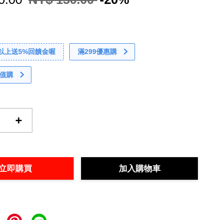
0以上送5%回饋金喔
滿299優惠購
值購
+
立即購買
加入購物車