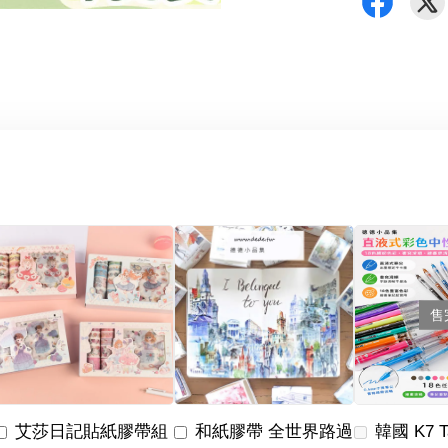
售
艾莎日記貼紙膠帶組
和紙膠帶 全世界路過
韓國 K7 