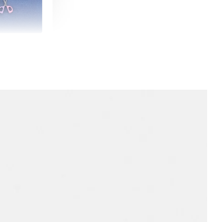
朵造型剪刀
-
+
購物車