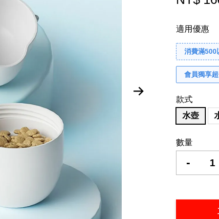
適用優惠
消費滿50
會員獨享超
款式
水壺
數量
-