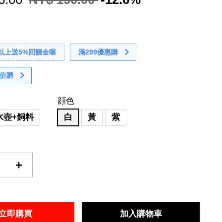
0以上送5%回饋金喔
滿299優惠購
值購
顔色
水壺+飼料
白
黃
紫
+
立即購買
加入購物車