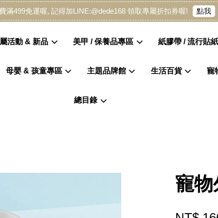
點我
費滿499免運喔, 記得加LINE:@dede168 領取專屬折扣券喔!
屬活動 & 新品
美甲 / 保養品專區
紙膠帶 / 流行貼紙
母嬰 & 孩童專區
主題品牌館
生活百貨
寵
您的購物車目前還是空的。
總目錄
繼續購物
寵物
NT$ 16