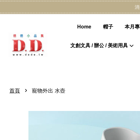
消
Home
帽子
本月專
文創文具 / 辦公 / 美術用具
›
首頁
寵物外出 水壺