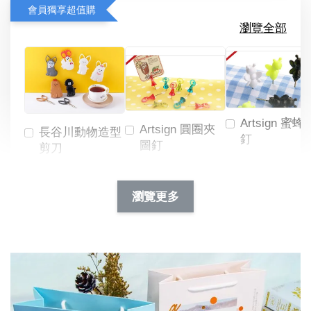
會員獨享超值購
瀏覽全部
Artsign 蜜蜂
Artsign 圓圈夾
長谷川動物造型
釘
圖釘
剪刀
-
NT$ 19.00
NT$ 88.00
-
+
-
+
瀏覽更多
NT$ 19.00
NT$ 19.00
NT$ 173.00
NT$ 66.00
加入購物車