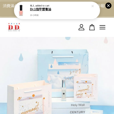
消費滿499免運喔, 記得加LINE:@dede168 領取專屬折扣券喔!
點我
您的購物車目前還是空的。
繼續購物