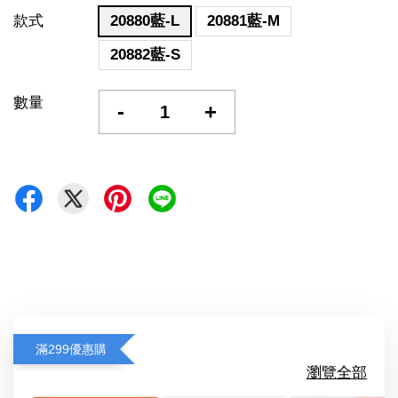
款式
20880藍-L
20881藍-M
20882藍-S
數量
-
+
滿299優惠購
瀏覽全部