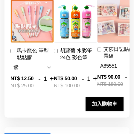
艾莎日記貼紙
馬卡龍色 筆型
胡蘿蔔 水彩筆
帶組
點點膠
24色 彩色筆
-
NT$ 90.00
-
+
-
+
NT$ 12.50
NT$ 50.00
NT$ 180.00
NT$ 25.00
NT$ 100.00
加入購物車