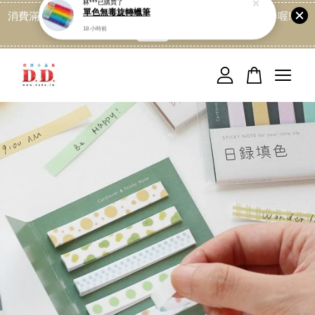
消費滿499免運喔, 記得加LINE:@dede168 領取專屬折扣券喔!
點我
您的購物車目前還是空的。
繼續購物