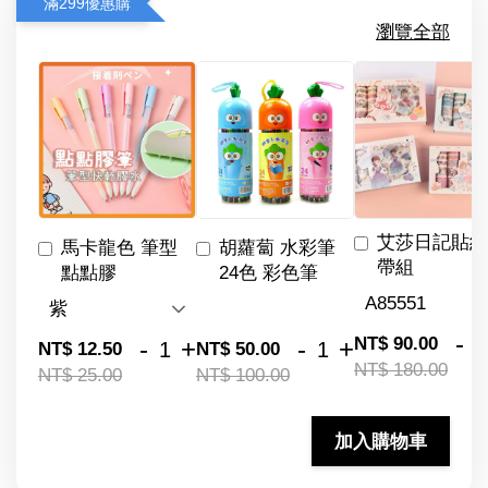
滿299優惠購
瀏覽全部
艾莎日記貼紙
馬卡龍色 筆型
胡蘿蔔 水彩筆
帶組
點點膠
24色 彩色筆
-
NT$ 90.00
-
+
-
+
NT$ 12.50
NT$ 50.00
NT$ 180.00
NT$ 25.00
NT$ 100.00
加入購物車