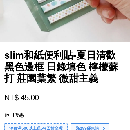
slim和紙便利貼-夏日清歡
黑色邊框 日錄填色 檸檬蘇
打 莊園葉繁 微甜主義
NT$ 45.00
適用優惠
消費滿500以上送5%回饋金喔
滿299優惠購