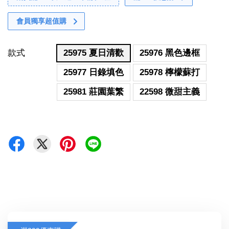
會員獨享超值購
款式
25975 夏日清歡
25976 黑色邊框
25977 日錄填色
25978 檸檬蘇打
25981 莊園葉繁
22598 微甜主義