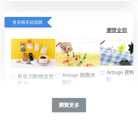
會員獨享超值購
瀏覽全部
Artsign 蜜蜂
Artsign 圓圈夾
長谷川動物造型
釘
圖釘
剪刀
-
NT$ 19.00
NT$ 88.00
-
+
-
+
瀏覽更多
NT$ 19.00
NT$ 19.00
NT$ 173.00
NT$ 66.00
加入購物車