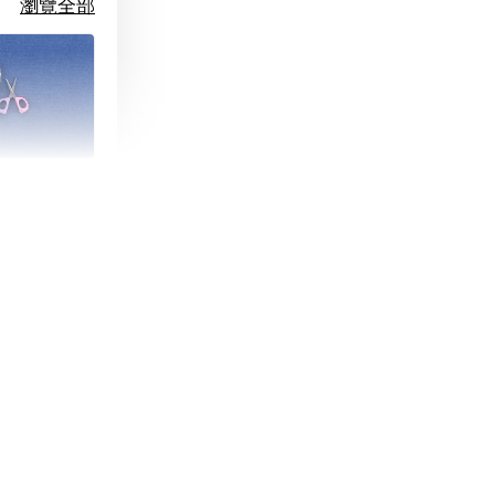
瀏覽全部
朵造型剪刀
-
+
購物車