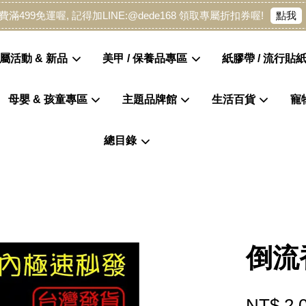
點我
費滿499免運喔, 記得加LINE:@dede168 領取專屬折扣券喔!
屬活動 & 新品
美甲 / 保養品專區
紙膠帶 / 流行貼紙
母嬰 & 孩童專區
主題品牌館
生活百貨
寵
您的購物車目前還是空的。
總目錄
繼續購物
倒流
NT$ 2.