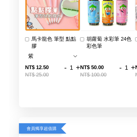
馬卡龍色 筆型 點點
胡蘿蔔 水彩筆 24色
膠
彩色筆
-
+
-
+
NT$ 12.50
NT$ 50.00
NT$ 25.00
NT$ 100.00
會員獨享超值購