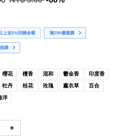
0以上送5%回饋金喔
滿299優惠購
值購
櫻花
檀香
混和
鬱金香
印度香
牡丹
桂花
玫瑰
薰衣草
百合
海洋
+