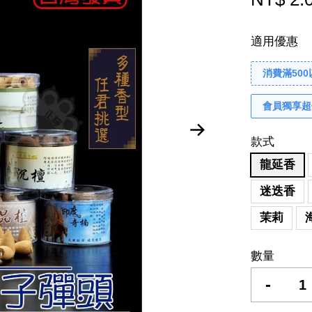
適用優惠
消費滿50
會員獨享超
款式
龍延香
迷迭香
茉莉
數量
-