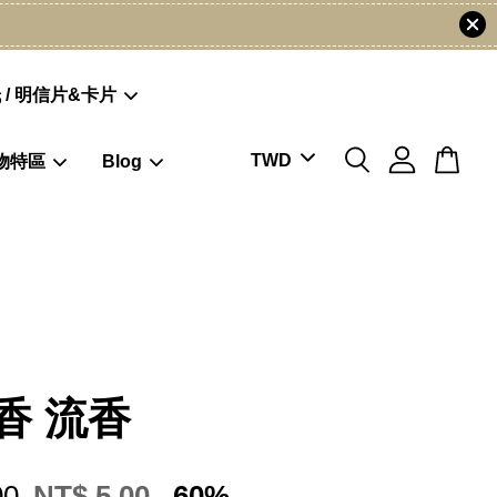
 / 明信片&卡片
物特區
Blog
香 流香
00
NT$ 5.00
-60%