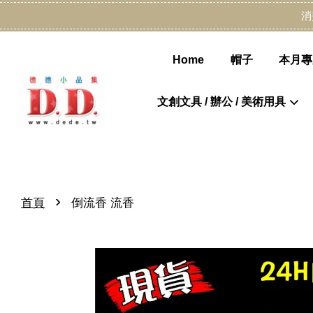
消
Home
帽子
本月專
文創文具 / 辦公 / 美術用具
›
首頁
倒流香 流香