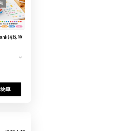
完
Tank鋼珠筆
購物車