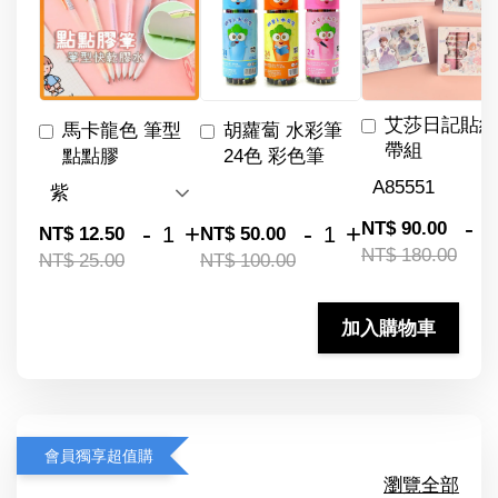
艾莎日記貼紙
馬卡龍色 筆型
胡蘿蔔 水彩筆
帶組
點點膠
24色 彩色筆
-
NT$ 90.00
-
+
-
+
NT$ 12.50
NT$ 50.00
NT$ 180.00
NT$ 25.00
NT$ 100.00
加入購物車
會員獨享超值購
瀏覽全部