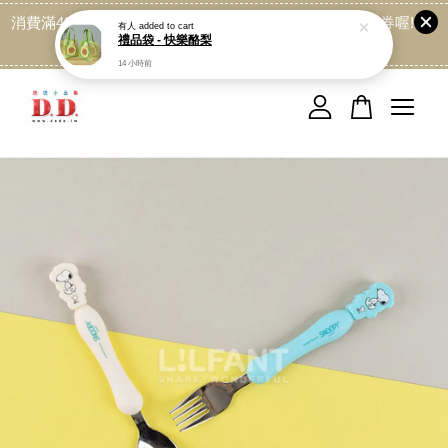
消費滿499免運喔, 記得加LINE:@dede168 領取專屬折扣券喔!
有人
added to cart
禮品袋 - 快樂酪梨
點我
14 小時前
您的購物車目前還是空的。
繼續購物