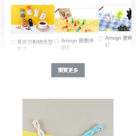
Artsign 蜜蜂
Artsign 圓圈夾
長谷川動物造型
釘
圖釘
剪刀
-
NT$ 19.00
NT$ 88.00
-
+
-
+
瀏覽更多
NT$ 19.00
NT$ 19.00
NT$ 173.00
NT$ 66.00
加入購物車