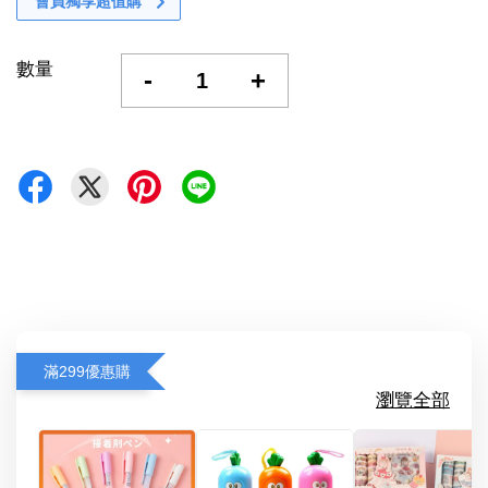
會員獨享超值購
數量
-
+
滿299優惠購
瀏覽全部