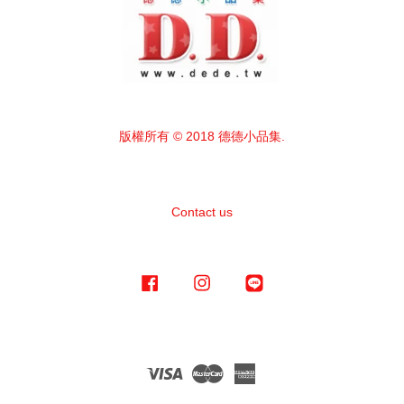
版權所有 © 2018 德德小品集.
Contact us
Facebook
Instagram
Line
Visa
Master
American
Express