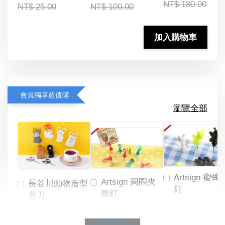
NT$ 180.00
NT$ 25.00
NT$ 100.00
加入購物車
會員獨享超值購
瀏覽全部
Artsign 蜜蜂
Artsign 圓圈夾
長谷川動物造型
釘
圖釘
剪刀
-
NT$ 19.00
NT$ 88.00