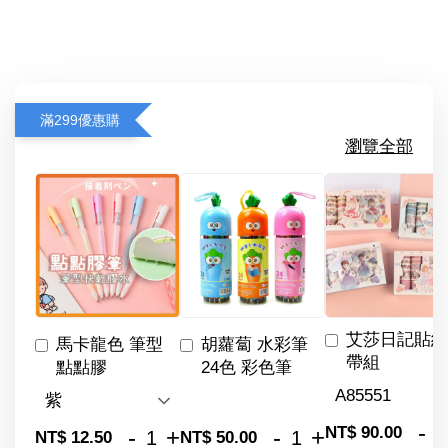
滿299優惠購
瀏覽全部
艾莎日記貼紙
馬卡龍色 筆型
胡蘿蔔 水彩筆
帶組
點點膠
24色 彩色筆
-
NT$ 90.00
-
+
-
+
NT$ 12.50
NT$ 50.00