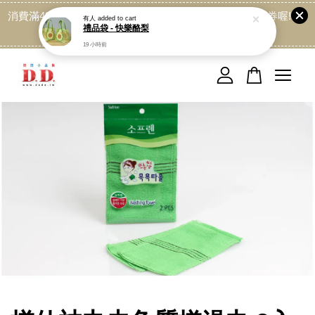
消費滿499免運喔, 記得加LINE:@dede168 領取專屬折扣券喔!
有人
added to cart
禮品袋 - 快樂酪梨
點我
19 小時前
您的購物車目前還是空的。
繼續購物