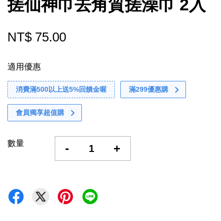
搓仙神巾去角質搓澡巾 2入
NT$ 75.00
適用優惠
消費滿500以上送5%回饋金喔
滿299優惠購
會員獨享超值購
數量
-
+