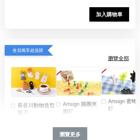
加入購物車
會員獨享超值購
瀏覽全部
Artsign 蜜蜂
Artsign 圓圈夾
長谷川動物造型
釘
圖釘
剪刀
-
NT$ 19.00
NT$ 88.00
-
+
-
+
瀏覽更多
NT$ 19.00
NT$ 19.00