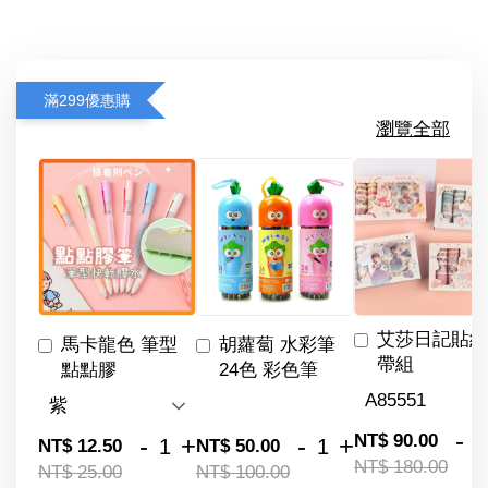
滿299優惠購
瀏覽全部
艾莎日記貼紙
馬卡龍色 筆型
胡蘿蔔 水彩筆
帶組
點點膠
24色 彩色筆
-
NT$ 90.00
-
+
-
+
NT$ 12.50
NT$ 50.00
NT$ 180.00
NT$ 25.00
NT$ 100.00