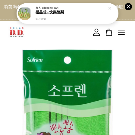
有人
added to cart
禮品袋 - 快樂酪梨
消費滿499免運喔, 記得加LINE:@dede168 領取專屬折扣券喔!
16 小時前
點我
您的購物車目前還是空的。
繼續購物