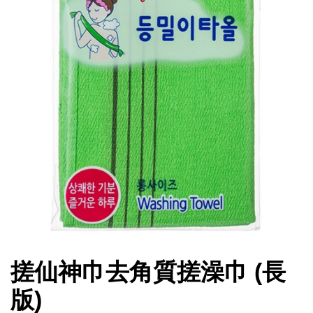
搓仙神巾去角質搓澡巾 (長
版)