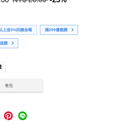
0以上送5%回饋金喔
滿299優惠購
值購
黃
售完