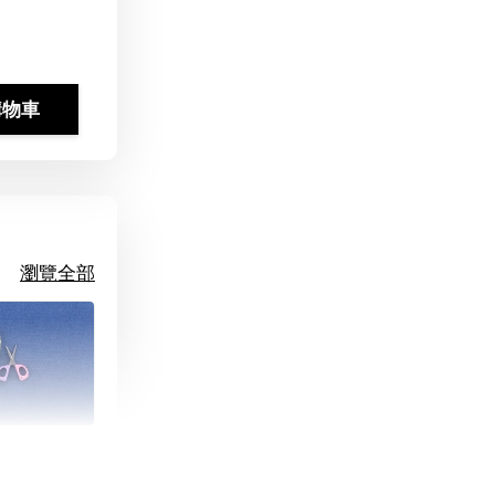
購物車
瀏覽全部
朵造型剪刀