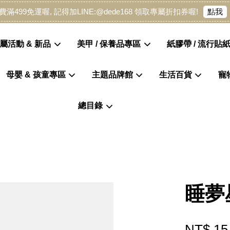
點我
費滿499免運喔, 記得加LINE:@dede168 領取專屬折扣券喔!
屬活動 & 新品
美甲 / 保養品專區
紙膠帶 / 流行貼紙
母嬰 & 孩童專區
主題品牌館
生活百貨
寵
您的購物車目前還是空的。
總目錄
繼續購物
睡夢
NT$ 15