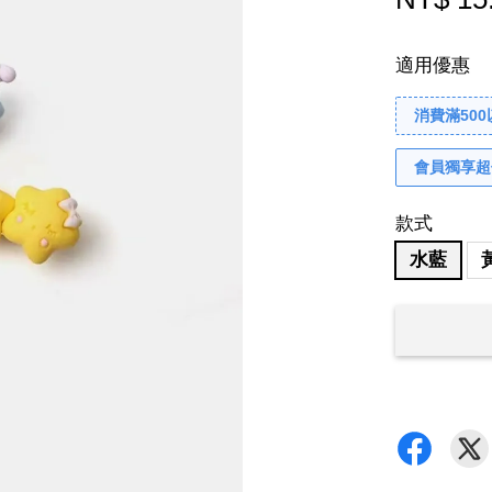
適用優惠
消費滿50
會員獨享超
款式
水藍