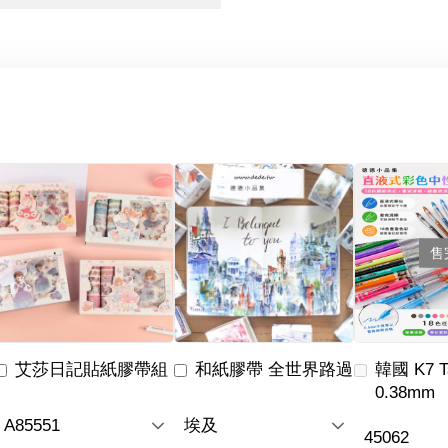
售
艾莎日記貼紙膠帶組
和紙膠帶 全世界路過
韓國 K7 
0.38mm