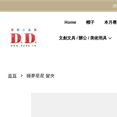
消
Home
帽子
本月專
文創文具 / 辦公 / 美術用具
›
首頁
睡夢星星 髮夾