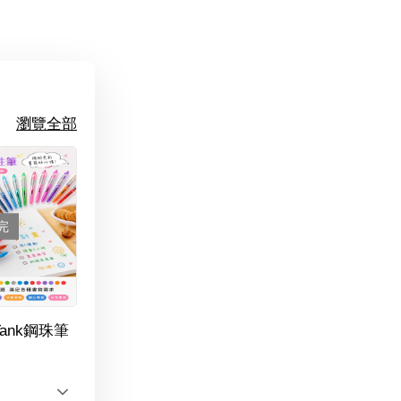
瀏覽全部
完
Tank鋼珠筆