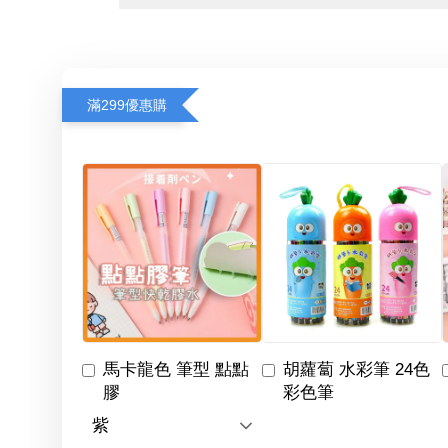
滿299優惠購
馬卡龍色 筆型 點點
胡蘿蔔 水彩筆 24色
膠
彩色筆