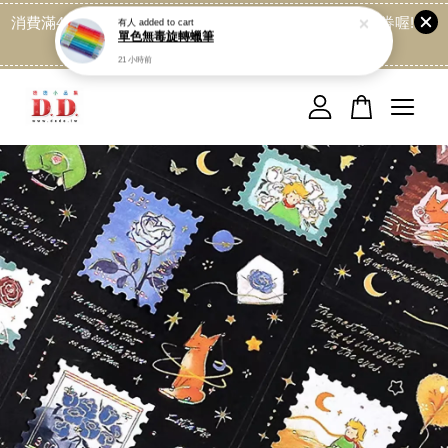
消費滿499免運喔, 記得加LINE:@dede168 領取專屬折扣券喔!
點我
您的購物車目前還是空的。
繼續購物