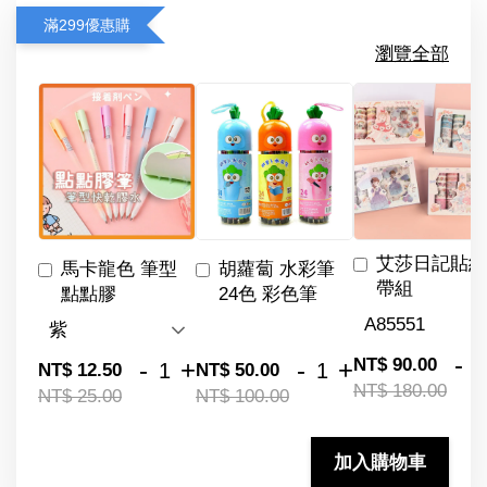
滿299優惠購
瀏覽全部
艾莎日記貼紙
馬卡龍色 筆型
胡蘿蔔 水彩筆
帶組
點點膠
24色 彩色筆
-
NT$ 90.00
-
+
-
+
NT$ 12.50
NT$ 50.00
NT$ 180.00
NT$ 25.00
NT$ 100.00
加入購物車