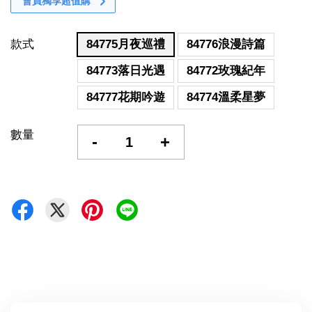
會員獨享超值購
款式
84775月夜巡禮
84776浪漫詩篇
84773落日光遇
84772玫瑰紀年
84777花期吟遊
84774溫柔星夢
數量
-
+