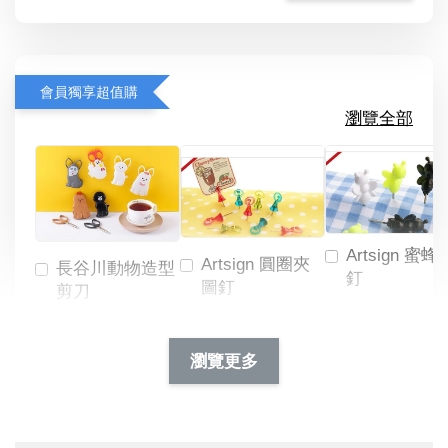
會員獨享超值購
瀏覽全部
Artsign 蜜蜂
Artsign 圓圈夾
長谷川動物造型
釘
圖釘
剪刀
-
NT$ 19.00
NT$ 88.00
-
+
-
+
瀏覽更多
NT$ 19.00
NT$ 19.00
NT$ 173.00
NT$ 66.00
加入購物車