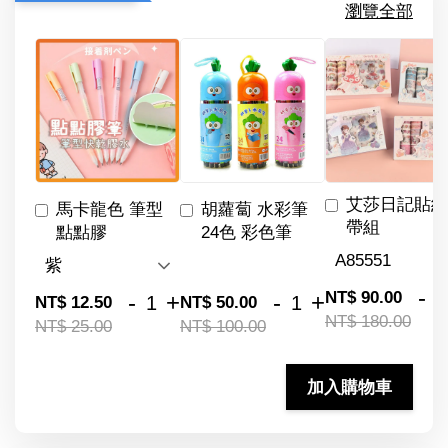
瀏覽全部
艾莎日記貼紙
馬卡龍色 筆型
胡蘿蔔 水彩筆
帶組
點點膠
24色 彩色筆
-
NT$ 90.00
-
+
-
+
NT$ 12.50
NT$ 50.00
NT$ 180.00
NT$ 25.00
NT$ 100.00
加入購物車