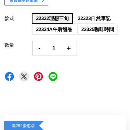
會員獨享超值購
款式
22322理想三旬
22323自然筆記
22324A午后甜品
22325咖啡時間
數量
-
+
滿299優惠購