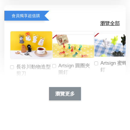
會員獨享超值購
瀏覽全部
Artsign 蜜蜂
Artsign 圓圈夾
長谷川動物造型
釘
圖釘
剪刀
-
NT$ 19.00
NT$ 88.00
-
+
-
+
瀏覽更多
NT$ 19.00
NT$ 19.00
NT$ 173.00
NT$ 66.00
加入購物車