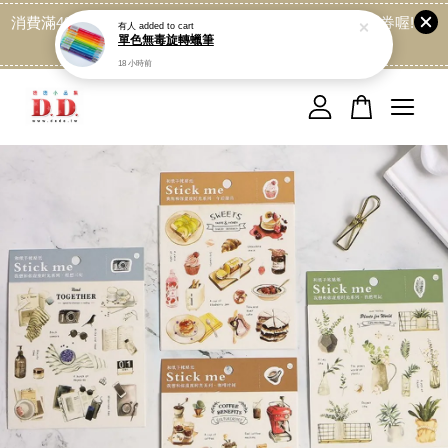
消費滿499免運喔, 記得加LINE:@dede168 領取專屬折扣券喔!
點我
您的購物車目前還是空的。
繼續購物