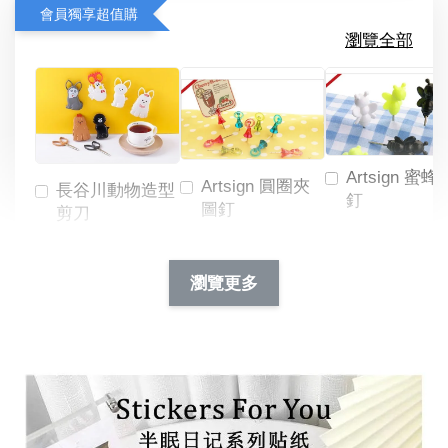
會員獨享超值購
瀏覽全部
Artsign 蜜蜂
Artsign 圓圈夾
長谷川動物造型
釘
圖釘
剪刀
-
NT$ 19.00
NT$ 88.00
-
+
-
+
瀏覽更多
NT$ 19.00
NT$ 19.00
NT$ 173.00
NT$ 66.00
加入購物車