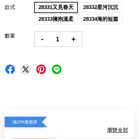
款式
28331又見春天
28332星河沉沉
28333擁抱溫柔
28334海的短篇
數量
-
+
滿299優惠購
瀏覽全部