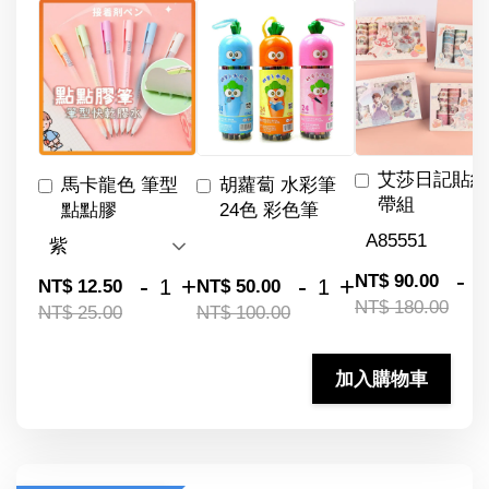
艾莎日記貼紙
馬卡龍色 筆型
胡蘿蔔 水彩筆
帶組
點點膠
24色 彩色筆
-
NT$ 90.00
-
+
-
+
NT$ 12.50
NT$ 50.00
NT$ 180.00
NT$ 25.00
NT$ 100.00
加入購物車