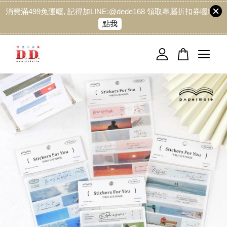
消費滿499免運喔, 記得加LINE:@dede168 領取專屬折扣券喔!
點我
您的購物車目前還是空的。
繼續購物