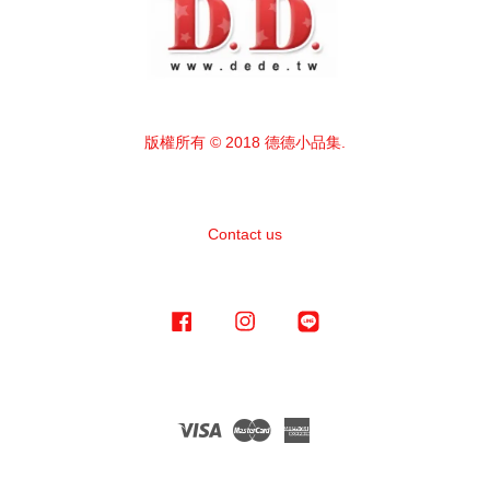
版權所有 © 2018 德德小品集.
Contact us
Facebook
Instagram
Line
Visa
Master
American
Express