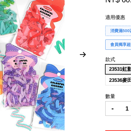
適用優惠
消費滿50
會員獨享超
款式
23531
23536
數量
-