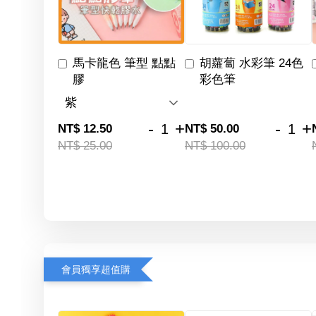
馬卡龍色 筆型 點點
胡蘿蔔 水彩筆 24色
膠
彩色筆
-
+
-
+
NT$ 12.50
NT$ 50.00
NT$ 25.00
NT$ 100.00
會員獨享超值購