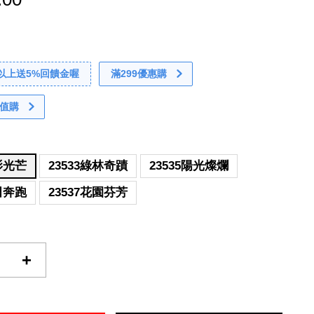
0以上送5%回饋金喔
滿299優惠購
值購
虹影光芒
23533綠林奇蹟
23535陽光燦爛
麥田奔跑
23537花園芬芳
+