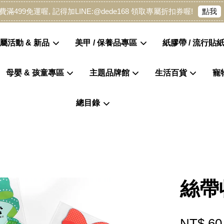
點我
費滿499免運喔, 記得加LINE:@dede168 領取專屬折扣券喔!
屬活動 & 新品
美甲 / 保養品專區
紙膠帶 / 流行貼紙
母嬰 & 孩童專區
主題品牌館
生活百貨
寵
您的購物車目前還是空的。
總目錄
繼續購物
絲帶
NT$ 60