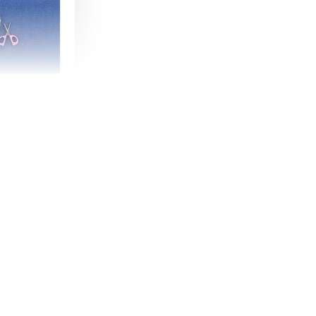
朵造型剪刀
-
+
購物車