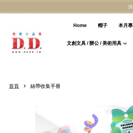
消
Home
帽子
本月專
文創文具 / 辦公 / 美術用具
›
首頁
絲帶收集手冊