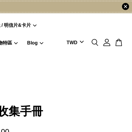
 / 明信片&卡片
物特區
Blog
收集手冊
.00