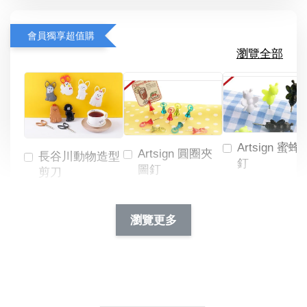
會員獨享超值購
瀏覽全部
Artsign 蜜蜂
Artsign 圓圈夾
長谷川動物造型
釘
圖釘
剪刀
-
NT$ 19.00
NT$ 88.00
-
+
-
+
瀏覽更多
NT$ 19.00
NT$ 19.00
NT$ 173.00
NT$ 66.00
加入購物車