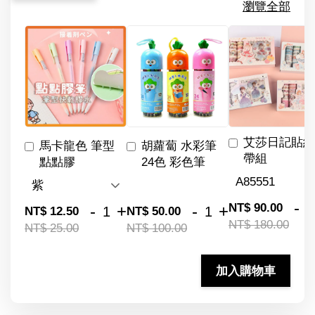
瀏覽全部
艾莎日記貼紙
馬卡龍色 筆型
胡蘿蔔 水彩筆
帶組
點點膠
24色 彩色筆
-
NT$ 90.00
-
+
-
+
NT$ 12.50
NT$ 50.00
NT$ 180.00
NT$ 25.00
NT$ 100.00
加入購物車