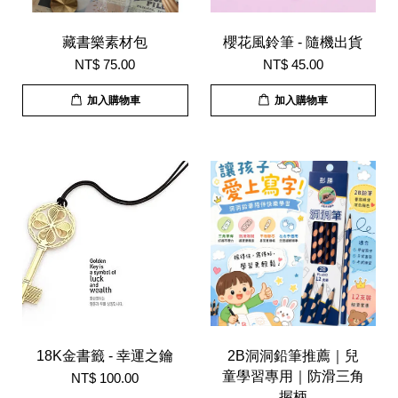
藏書樂素材包
櫻花風鈴筆 - 隨機出貨
NT$ 75.00
NT$ 45.00
加入購物車
加入購物車
18K金書籤 - 幸運之鑰
2B洞洞鉛筆推薦｜兒
童學習專用｜防滑三角
NT$ 100.00
握柄