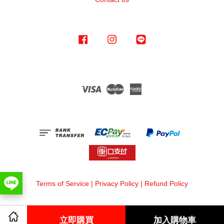
Facebook
Instagram
Line
Visa
Master
American
Express
Terms of Service
|
Privacy Policy
|
Refund Policy
立即購買
加入購物車