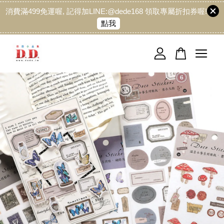
消費滿499免運喔, 記得加LINE:@dede168 領取專屬折扣券喔!
點我
您的購物車目前還是空的。
繼續購物