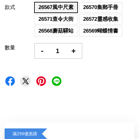
款式
26567風中尺素
26570集郵手冊
26571查令大街
26572靈感收集
26568蘑菇驛站
26569蝴蝶情書
數量
-
+
滿299優惠購