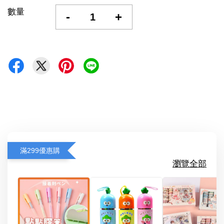
數量
-
+
滿299優惠購
瀏覽全部