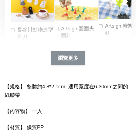
Artsign 蜜蜂
Artsign 圓圈夾
長谷川動物造型
釘
圖釘
剪刀
-
NT$ 19.00
NT$ 88.00
-
+
-
+
瀏覽更多
NT$ 19.00
NT$ 19.00
NT$ 173.00
NT$ 66.00
加入購物車
【規格】 整體約4.8*2.1cm 適用寬度在6-30mm之間的
紙膠帶
【內容物】 一入
【材質】 優質PP