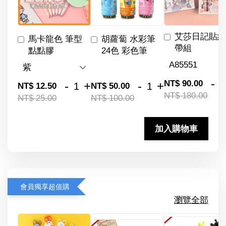
艾莎日記貼紙
馬卡龍色 筆型
胡蘿蔔 水彩筆
帶組
點點膠
24色 彩色筆
-
NT$ 90.00
-
+
-
+
NT$ 12.50
NT$ 50.00
NT$ 180.00
NT$ 25.00
NT$ 100.00
加入購物車
會員獨享超值購
瀏覽全部