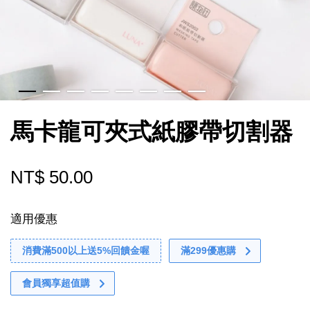
馬卡龍可夾式紙膠帶切割器
NT$ 50.00
適用優惠
消費滿500以上送5%回饋金喔
滿299優惠購
會員獨享超值購