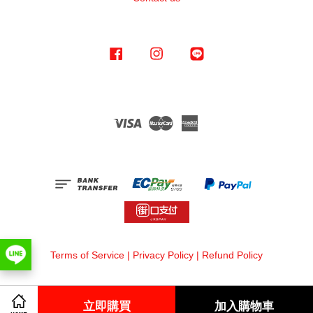
Facebook
Instagram
Line
Visa
Master
American
Express
Terms of Service
|
Privacy Policy
|
Refund Policy
立即購買
加入購物車