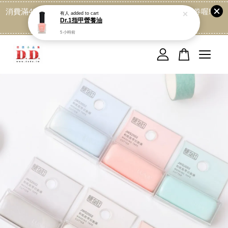
消費滿499免運喔, 記得加LINE:@dede168 領取專屬折扣券喔!
有人
added to cart
Dr.1指甲營養油
點我
5 小時前
您的購物車目前還是空的。
繼續購物