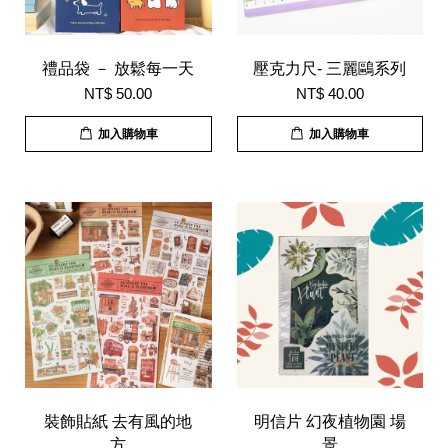
禮品袋 － 放鬆每一天
壓克力尺- 三麗鷗系列
NT$ 50.00
NT$ 40.00
加入購物車
加入購物車
裝飾貼紙 去有風的地
明信片 幻夜植物園 場
方
景