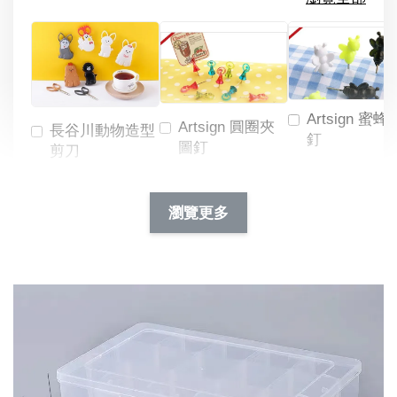
Artsign 蜜蜂
Artsign 圓圈夾
長谷川動物造型
釘
圖釘
剪刀
-
NT$ 19.00
NT$ 88.00
-
+
-
+
瀏覽更多
NT$ 19.00
NT$ 19.00
NT$ 173.00
NT$ 66.00
加入購物車