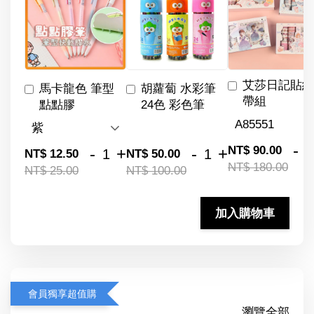
艾莎日記貼紙
馬卡龍色 筆型
胡蘿蔔 水彩筆
帶組
點點膠
24色 彩色筆
-
NT$ 90.00
-
+
-
+
NT$ 12.50
NT$ 50.00
NT$ 180.00
NT$ 25.00
NT$ 100.00
加入購物車
會員獨享超值購
瀏覽全部