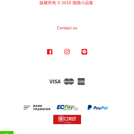
版權所有 © 2018 德德小品集.
Contact us
Facebook
Instagram
Line
Visa
Master
American
Express