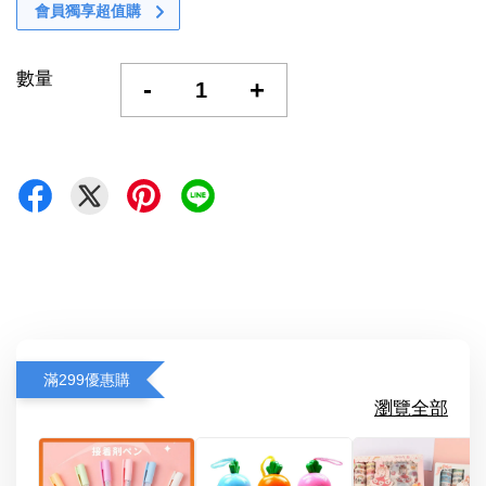
會員獨享超值購
數量
-
+
滿299優惠購
瀏覽全部