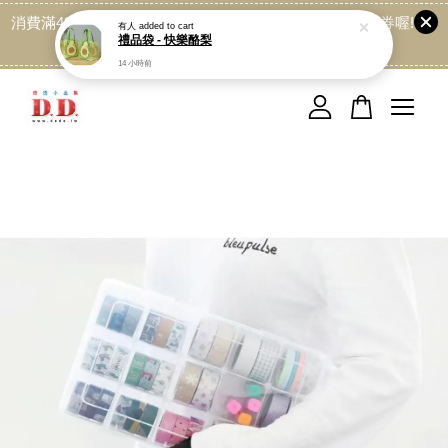
消費滿499免運喔, 記得加LINE:@dede168 領取專屬折扣券喔!
有人
added to cart
禮品袋 - 快樂酪梨
點我
14 小時前
您的購物車目前還是空的。
繼續購物