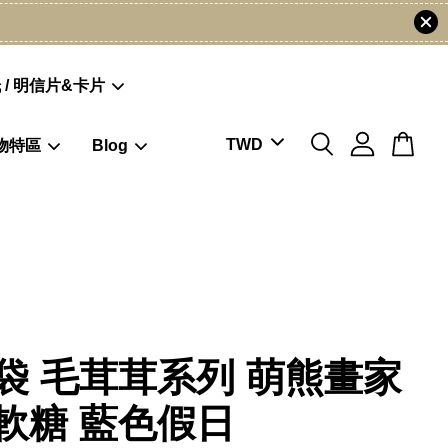
 / 明信片&卡片
物特區
Blog
袋 毛茸茸系列 萌熊畫家
軟糖 藍色假日