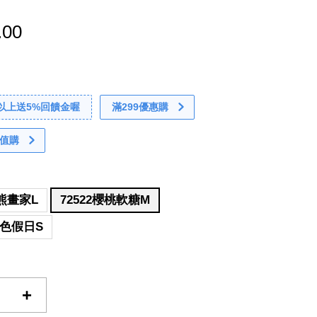
.00
0以上送5%回饋金喔
滿299優惠購
值購
萌熊畫家L
72522櫻桃軟糖M
藍色假日S
+