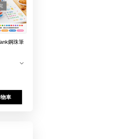
完
Tank鋼珠筆
購物車