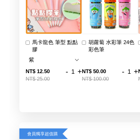
馬卡龍色 筆型 點點
胡蘿蔔 水彩筆 24色
膠
彩色筆
-
+
-
+
NT$ 12.50
NT$ 50.00
NT$ 25.00
NT$ 100.00
會員獨享超值購