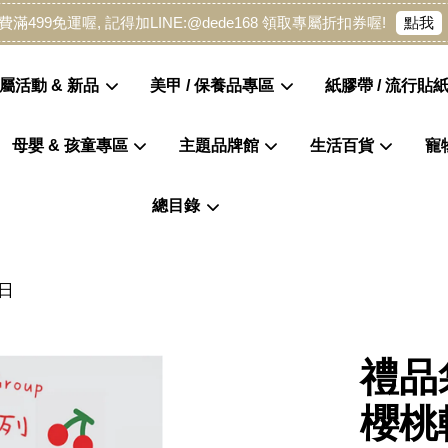
點我
費滿499免運喔, 記得加LINE:@dede168 領取專屬折扣券喔!
屬活動 & 新品
美甲 / 保養品專區
紙膠帶 / 流行貼紙
母嬰 & 孩童專區
主題品牌館
生活百貨
寵
您的購物車目前還是空的。
總目錄
繼續購物
日
禮品
櫻桃