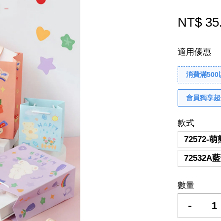
NT$ 35
適用優惠
消費滿50
會員獨享超
款式
72572-
72532A
數量
-