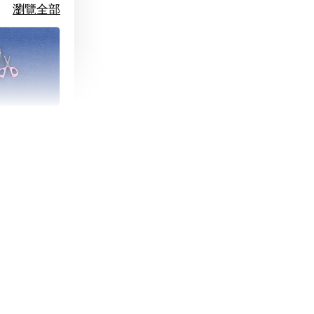
瀏覽全部
朵造型剪刀
-
+
購物車