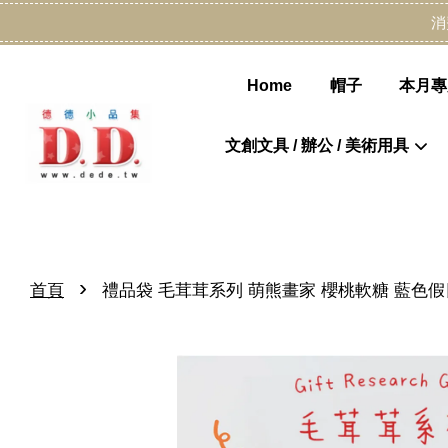
消
Home
帽子
本月專
文創文具 / 辦公 / 美術用具
›
首頁
禮品袋 毛茸茸系列 萌熊畫家 櫻桃軟糖 藍色假