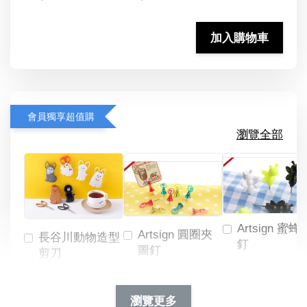
加入購物車
會員獨享超值購
瀏覽全部
Artsign 蜜蜂
Artsign 圓圈夾
長谷川動物造型
釘
圖釘
剪刀
-
NT$ 19.00
NT$ 88.00
-
+
-
+
瀏覽更多
NT$ 19.00
NT$ 19.00