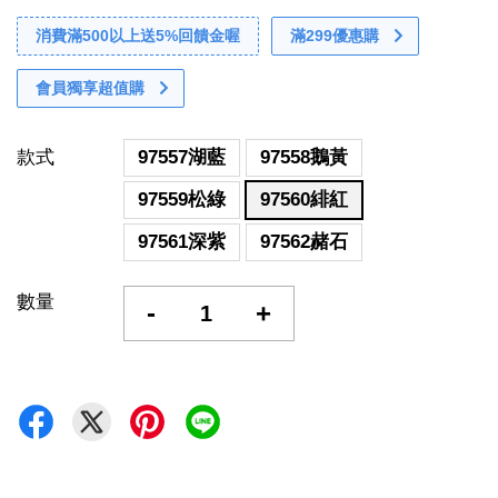
消費滿500以上送5%回饋金喔
滿299優惠購
會員獨享超值購
款式
97557湖藍
97558鵝黃
97559松綠
97560緋紅
97561深紫
97562赭石
數量
-
+