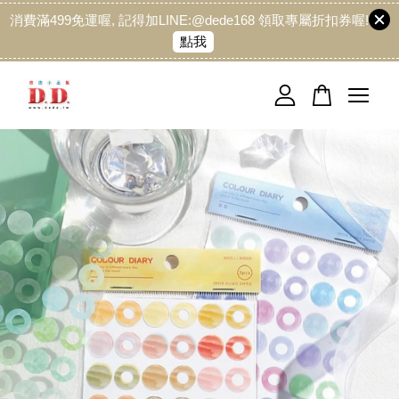
消費滿499免運喔, 記得加LINE:@dede168 領取專屬折扣券喔!
點我
您的購物車目前還是空的。
繼續購物