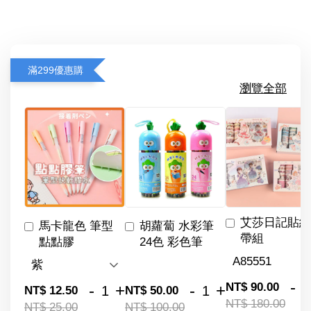
滿299優惠購
瀏覽全部
艾莎日記貼紙
馬卡龍色 筆型
胡蘿蔔 水彩筆
帶組
點點膠
24色 彩色筆
-
NT$ 90.00
-
+
-
+
NT$ 12.50
NT$ 50.00
NT$ 180.00
NT$ 25.00
NT$ 100.00