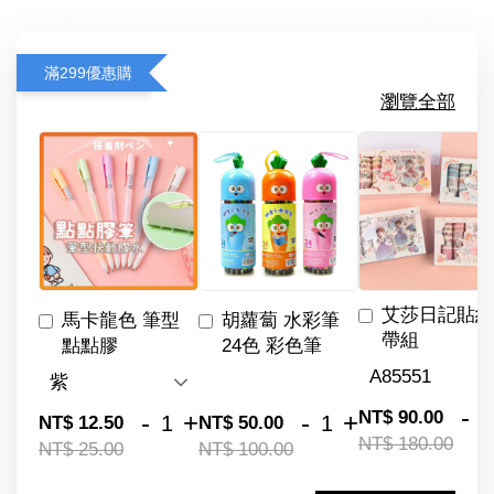
滿299優惠購
瀏覽全部
艾莎日記貼紙
馬卡龍色 筆型
胡蘿蔔 水彩筆
帶組
點點膠
24色 彩色筆
-
NT$ 90.00
-
+
-
+
NT$ 12.50
NT$ 50.00
NT$ 180.00
NT$ 25.00
NT$ 100.00