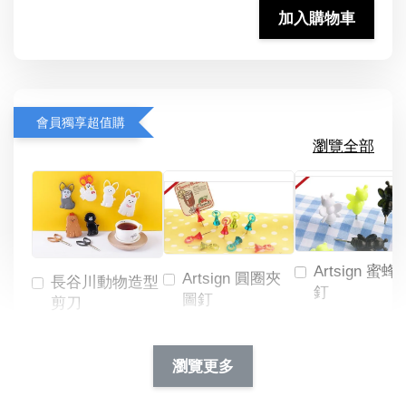
加入購物車
會員獨享超值購
瀏覽全部
Artsign 蜜蜂
Artsign 圓圈夾
長谷川動物造型
釘
圖釘
剪刀
-
NT$ 19.00
NT$ 88.00
-
+
-
+
瀏覽更多
NT$ 19.00
NT$ 19.00
NT$ 173.00
NT$ 66.00