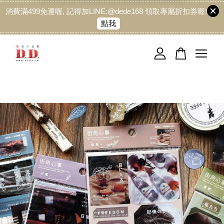
消費滿499免運喔, 記得加LINE:@dede168 領取專屬折扣券喔!
點我
您的購物車目前還是空的。
繼續購物