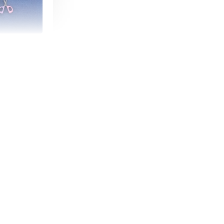
朵造型剪刀
-
+
購物車