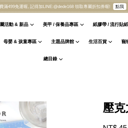
點我
費滿499免運喔, 記得加LINE:@dede168 領取專屬折扣券喔!
屬活動 & 新品
美甲 / 保養品專區
紙膠帶 / 流行貼紙
母嬰 & 孩童專區
主題品牌館
生活百貨
寵
您的購物車目前還是空的。
總目錄
繼續購物
壓克
NT$ 45