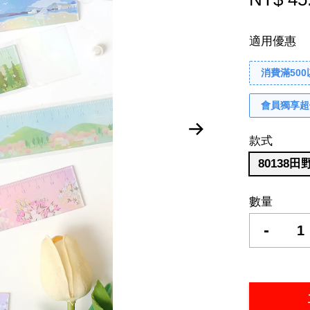
適用優惠
消費滿50
會員獨享超
款式
80138田
數量
-