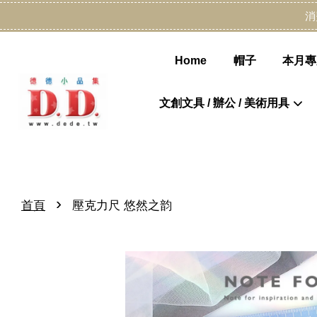
消
Home
帽子
本月專
文創文具 / 辦公 / 美術用具
›
首頁
壓克力尺 悠然之韵