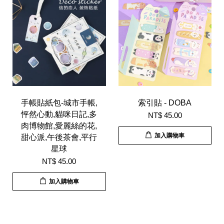
手帳貼紙包-城市手帳,
索引貼 - DOBA
怦然心動,貓咪日記,多
NT$ 45.00
肉博物館,愛麗絲的花,
加入購物車
甜心派,午後茶會,平行
星球
NT$ 45.00
加入購物車