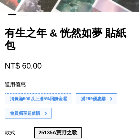
有生之年 & 恍然如夢 貼紙
包
NT$ 60.00
適用優惠
消費滿500以上送5%回饋金喔
滿299優惠購
會員獨享超值購
款式
25135A荒野之歌