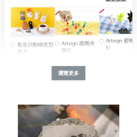
Artsign 蜜蜂
Artsign 圓圈夾
長谷川動物造型
釘
圖釘
剪刀
-
NT$ 19.00
NT$ 88.00
-
+
-
+
瀏覽更多
NT$ 19.00
NT$ 19.00
NT$ 173.00
NT$ 66.00
加入購物車