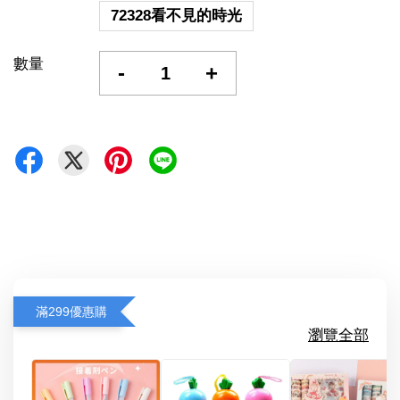
72328看不見的時光
數量
-
+
滿299優惠購
瀏覽全部