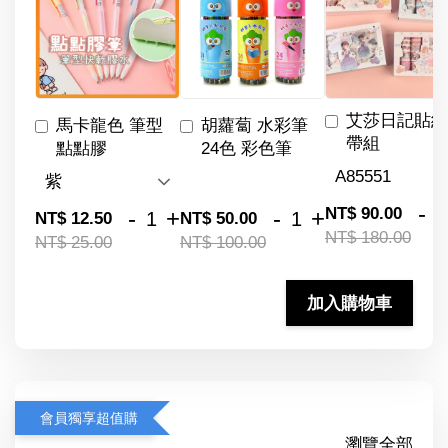
艾莎日記貼紙
馬卡龍色 筆型
胡蘿蔔 水彩筆
帶組
點點膠
24色 彩色筆
-
NT$ 90.00
-
+
-
+
NT$ 12.50
NT$ 50.00
NT$ 180.00
NT$ 25.00
NT$ 100.00
加入購物車
會員獨享超值購
瀏覽全部