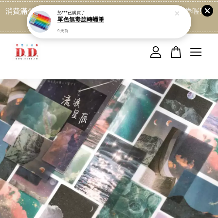
消費滿499免運喔, 記得加LINE:@dede168 領取專屬折扣券喔!
點我
您的購物車目前還是空的。
繼續購物